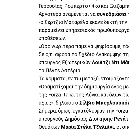
Γερουσίας, Ρομπέρτο Φίκο και Ελιζαμπ
Αργότερα αναμένεται να
συνεδριάσει 
-ο Σέρτζιο Ματαρέλα έκανε δεκτή την
παραμείνει υπηρεσιακός πρωθυπουργό
υποθέσεων.
«Όσο νωρίτερα πάμε να ψηφίσουμε, τό
Σε ό,τι αφορά το Σχέδιο Ανάκαμψης τ
υπουργός Εξωτερικών
Λουίτζι Ντι Μά
τα Πέντε Αστέρια.
Τα κόμματα, εν τω μεταξύ, ετοιμάζοντ
«Οραματίζομαι την δημιουργία ενός μ
της Forza Italia, της Λέγκα και όλων
αξίες», δήλωσε ο
Σίλβιο Μπερλουσκό
Σήμερα, όμως, εγκατέλειψαν την Forza 
υπουργούς Δημόσιας Διοίκησης
Ρενάτ
Θεμάτων
Μαρία Στέλα Τζελμίνι,
οι οπ