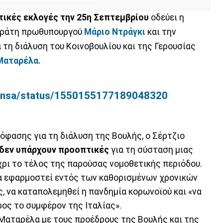
ικές εκλογές την 25η Σεπτεμβρίου
οδεύει η
οκράτη πρωθυπουργού
Μάριο Ντράγκι
και την
τη διάλυση του Κοινοβουλίου και της Γερουσίας
Ματαρέλα.
a_Ansa/status/1550155177189048320
φασης για τη διάλυση της Βουλής, ο Σέρτζιο
δεν υπάρχουν προοπτικές
για τη σύσταση μιας
έχρι το τέλος της παρούσας νομοθετικής περιόδου.
να εφαρμοστεί εντός των καθορισμένων χρονικών
, να καταπολεμηθεί η πανδημία κορωνοϊού και «να
ος το συμφέρον της Ιταλίας».
Ματαρέλα με τους προέδρους της Βουλής και της