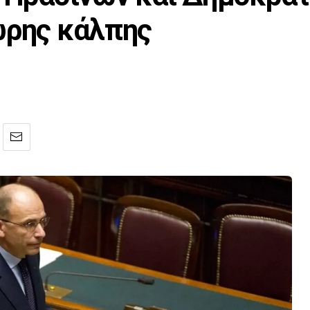
ωρης κάλπης