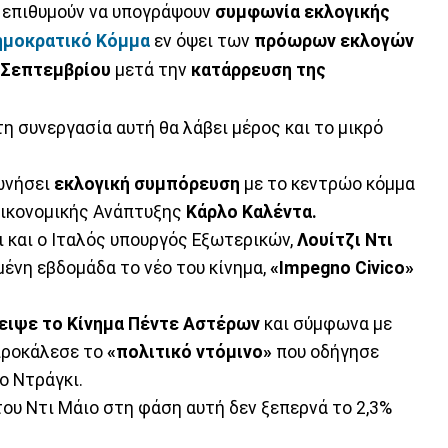
 επιθυμούν να υπογράψουν
συμφωνία εκλογικής
μοκρατικό Κόμμα
εν όψει των
πρόωρων εκλογών
 Σεπτεμβρίου
μετά την
κατάρρευση της
η συνεργασία αυτή θα λάβει μέρος και το μικρό
ωνήσει
εκλογική συμπόρευση
με το κεντρώο κόμμα
ικονομικής Ανάπτυξης
Κάρλο Καλέντα.
 και ο Ιταλός υπουργός Εξωτερικών,
Λουίτζι Ντι
μένη εβδομάδα το νέο του κίνημα,
«Impegno Civico»
ειψε το Κίνημα Πέντε Αστέρων
και σύμφωνα με
προκάλεσε το
«πολιτικό ντόμινο»
που οδήγησε
ο Ντράγκι.
του Ντι Μάιο στη φάση αυτή δεν ξεπερνά το 2,3%