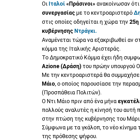
Οι
Ιταλοί
«Πράσινοι»
ανακοίνωσαν ότι
συνεργασίας
με το κεντροαριστερό
Δη
στις οποίες οδηγείται η
χώρα την
25η
κυβέρνησης
Ντράγκι.
Αναμένεται τώρα να εξακριβωθεί αν στ
κόμμα της Ιταλικής Αριστεράς.
Το Δημοκρατικό Κόμμα έχει ήδη συμφ
Azione (Δράση)
του πρώην υπουργού Ο
Με την κεντροαριστερά θα συμμαχήσει
Μάιο
, ο οποίος παρουσίασε την περασ
(Προσπάθεια Πολιτών).
Ο Ντι Μάιο πριν από ένα μήνα
εγκατέλ
πολλούς αναλυτές η κίνησή του αυτή 
στην πτώση της κυβέρνησης του Μάρι
Σύμφωνα με τα γκάλοπ, το νέο κίνημα 
της πρόθεσης ψήφου.