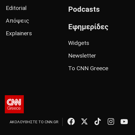
Editorial
Podcasts
Απόψεις
Εφημερίδες
Explainers
Widgets
Newsletter
Το CNN Greece
ΑΚΟΛΟΥΘΗΣΤΕ ΤΟ CNN.GR