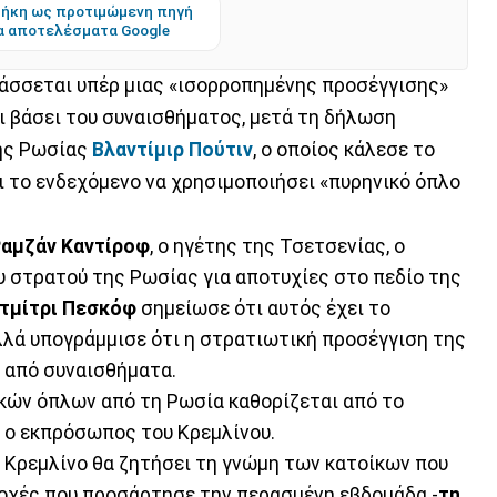
ήκη ως προτιμώμενη πηγή
α αποτελέσματα Google
άσσεται υπέρ μιας «ισορροπημένης προσέγγισης»
όχι βάσει του συναισθήματος, μετά τη δήλωση
ης Ρωσίας
Βλαντίμιρ Πούτιν
, ο οποίος κάλεσε το
 το ενδεχόμενο να χρησιμοποιήσει «πυρηνικό όπλο
αμζάν Καντίροφ
, ο ηγέτης της Τσετσενίας, ο
υ στρατού της Ρωσίας για αποτυχίες στο πεδίο της
τμίτρι Πεσκόφ
σημείωσε ότι αυτός έχει το
αλλά υπογράμμισε ότι η στρατιωτική προσέγγιση της
ι από συναισθήματα.
κών όπλων από τη Ρωσία καθορίζεται από το
ς ο εκπρόσωπος του Κρεμλίνου.
 Κρεμλίνο θα ζητήσει τη γνώμη των κατοίκων που
ριοχές που προσάρτησε την περασμένη εβδομάδα -
τη