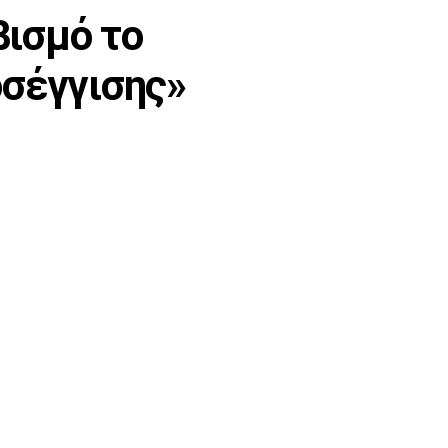
βισμό το
οσέγγισης»