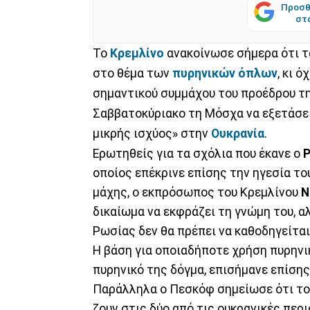
Προσθ
στ
Το
Κρεμλίνο
ανακοίνωσε σήμερα ότι τ
στο θέμα των
πυρηνικών όπλων
, κι 
σημαντικού συμμάχου του προέδρου τ
Σαββατοκύριακο τη Μόσχα να εξετάσει
μικρής ισχύος» στην
Ουκρανία
.
Ερωτηθείς για τα σχόλια που έκανε ο
Ρ
οποίος επέκρινε επίσης την ηγεσία το
μάχης, ο εκπρόσωπος του Κρεμλίνου
Ν
δικαίωμα να εκφράζει τη γνώμη του, 
Ρωσίας δεν θα πρέπει να καθοδηγείτα
Η βάση για οποιαδήποτε χρήση πυρηνι
πυρηνικό της δόγμα, επισήμανε επίση
Παράλληλα ο Πεσκόφ σημείωσε ότι το
ζουν στις δύο από τις ουκρανικές πε