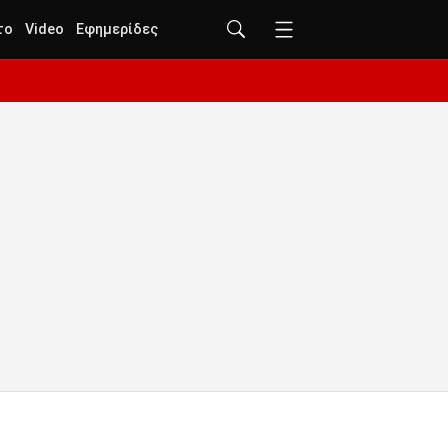
το
Video
Εφημερίδες