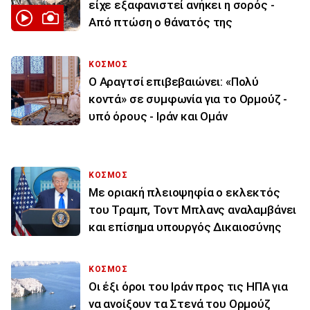
είχε εξαφανιστεί ανήκει η σορός -
Από πτώση ο θάνατός της
ΚΟΣΜΟΣ
Ο Αραγτσί επιβεβαιώνει: «Πολύ
κοντά» σε συμφωνία για το Ορμούζ -
υπό όρους - Ιράν και Ομάν
ΚΟΣΜΟΣ
Με οριακή πλειοψηφία ο εκλεκτός
του Τραμπ, Τοντ Μπλανς αναλαμβάνει
και επίσημα υπουργός Δικαιοσύνης
ΚΟΣΜΟΣ
Οι έξι όροι του Ιράν προς τις ΗΠΑ για
να ανοίξουν τα Στενά του Ορμούζ