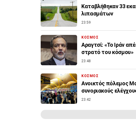
Καταβλήθηκαν 33 εκατ
λιπασμάτων
23:59
ΚΟΣΜΟΣ
Αραγτσί: «Το Ιράν απ
στρατό του κόσμου»
23:48
ΚΟΣΜΟΣ
Ανοικτός πόλεμος Μα
συνοριακούς ελέγχους
23:42