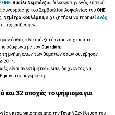
ν
ΟΗΕ
,
Βασίλι Νεμπένζια
, διέκοψε την ενός λεπτού
ια συνεδρίασης του Συμβουλίου Ασφαλείας του
ΟΗΕ
.
ς,
Ντμίτρο
Κουλέμπα
, είχε ζητήσει να τηρηθεί
ενός
τα της επίθεσης».
καν όρθια, ο Νεμπένζια άρχισε να χτυπά το
Είπε σύμφωνα με τον
Guardian
:
με τη μνήμη όλων των θυμάτων όσων συνέβησαν
ο 2014.
ωές είναι ανεκτίμητες», είπε, δείχνοντας να
θηκαν στη σύγκρουση.
ά και 32 αποχές το ψήφισμα για
ποχές υπερψηφίστηκε από την Γενική Συνέλευση του