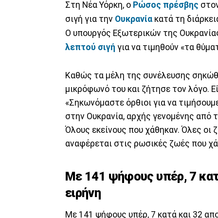
Στη Νέα Υόρκη, ο
Ρώσος
πρέσβης
στο
σιγή για την
Ουκρανία
κατά τη διάρκε
Ο υπουργός Εξωτερικών της Ουκρανία
λεπτού σιγή
για να τιμηθούν «τα θύμα
Καθώς τα μέλη της συνέλευσης σηκώθη
μικρόφωνό του και ζήτησε τον λόγο. 
«Σηκωνόμαστε όρθιοι για να τιμήσου
στην Ουκρανία, αρχής γενομένης από τ
Όλους εκείνους που χάθηκαν. Όλες οι ζ
αναφέρεται στις ρωσικές ζωές που χά
Με 141 ψήφους υπέρ, 7 κατ
ειρήνη
Με 141 ψήφους υπέρ, 7 κατά και 32 α