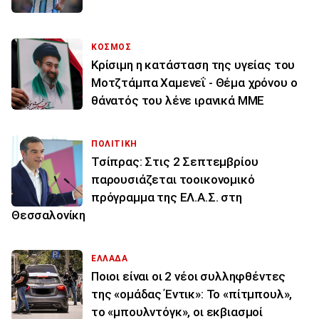
ΚΟΣΜΟΣ
Κρίσιμη η κατάσταση της υγείας του
Μοτζτάμπα Χαμενεΐ - Θέμα χρόνου ο
θάνατός του λένε ιρανικά ΜΜΕ
ΠΟΛΙΤΙΚΗ
Τσίπρας: Στις 2 Σεπτεμβρίου
παρουσιάζεται τοοικονομικό
πρόγραμμα της ΕΛ.Α.Σ. στη
Θεσσαλονίκη
ΕΛΛΑΔΑ
Ποιοι είναι οι 2 νέοι συλληφθέντες
της «ομάδας Έντικ»: Το «πίτμπουλ»,
το «μπουλντόγκ», οι εκβιασμοί