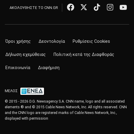
ΑΚΟΛΟΥΘΗΣΤΕ ΤΟ CNN.GR
Όροι χρήσης
Δεοντολογία
Ρυθμίσεις Cookies
Δήλωση εχεμύθειας
Πολιτική κατά της Διαφθοράς
Επικοινωνία
Διαφήμιση
ΜΕΛΟΣ
© 2015 - 2026 D.G. Newsagency S.A. CNN name, logo and all associated
elements ® and © 2015 Cable News Network, Inc. All rights reserved. CNN
and the CNN logo are registered marks of Cable News Network, Inc.,
displayed with permission