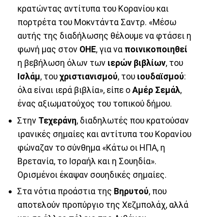
κρατώντας αντίτυπα του Κορανίου και
πορτρέτα του Μοκντάντα Σαντρ. «Μέσω
αυτής της διαδήλωσης θέλουμε να φτάσει η
φωνή μας στον
ΟΗΕ
, για να
ποινικοποιηθεί
η βεβήλωση όλων των
ιερών
βιβλίων
, του
Ισλάμ
, του
χριστιανισμού
, του
ιουδαϊσμού
:
όλα είναι ιερά βιβλία», είπε ο
Αμέρ
Σεμάλ
,
ένας αξιωματούχος του τοπικού δήμου.
Στην
Τεχεράνη
, διαδηλωτές που κρατούσαν
ιρανικές σημαίες και αντίτυπα του Κορανίου
φώναζαν το σύνθημα «Κάτω οι ΗΠΑ, η
Βρετανία, το Ισραήλ και η Σουηδία».
Ορισμένοι έκαψαν σουηδικές σημαίες.
Στα νότια προάστια της
Βηρυτού
, που
αποτελούν προπύργιο της Χεζμπολάχ, αλλά