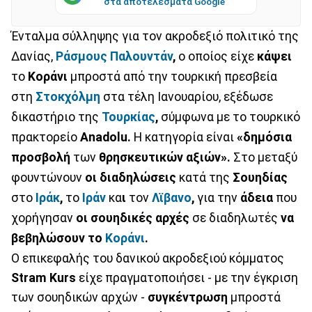
στα αποτελέσματα Google
Ένταλμα σύλληψης για τον ακροδεξιό πολιτικό της
Δανίας,
Ράσμους Παλουντάν
,
ο οποίος είχε
κάψει
το
Κοράνι
μπροστά από την τουρκική πρεσβεία
στη
Στοκχόλμη
στα τέλη Ιανουαρίου, εξέδωσε
δικαστήριο της
Τουρκίας
,
σύμφωνα με το τουρκικό
πρακτορείο
Anadolu.
Η κατηγορία είναι
«δημόσια
προσβολή
των
θρησκευτικών αξιών».
Στο μεταξύ
φουντώνουν
οι διαδηλώσεις
κατά της
Σουηδίας
στο
Ιράκ
,
το
Ιράν
κα
ι
τον
Λϊβανο
,
για την
άδεια
που
χορήγησαν
οι σουηδικές αρχές
σε διαδηλωτές
να
βεβηλώσουν το
Κοράνι
.
Ο επικεφαλής του δανικού ακροδεξιού κόμματος
Stram Kurs
είχε πραγματοποιήσει - με την έγκριση
των σουηδικών αρχών -
συγκέντρωση
μπροστά