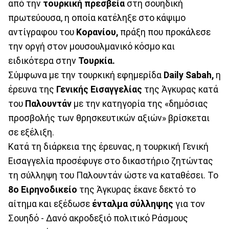
από την
τουρκική πρεσβεία
στη σουηδική
πρωτεύουσα, η οποία κατέληξε στο κάψιμο
αντίγραφου του
Κορανίου,
πράξη που προκάλεσε
την οργή στον μουσουλμανικό κόσμο και
ειδικότερα στην
Τουρκία.
Σύμφωνα με την τουρκική εφημερίδα
Daily Sabah,
η
έρευνα της
Γενικής Εισαγγελίας
της Άγκυρας κατά
του
Παλουντάν
με την κατηγορία της «δημόσιας
προσβολής των θρησκευτικών αξιών» βρίσκεται
σε εξέλιξη.
Κατά τη διάρκεια της έρευνας, η τουρκική Γενική
Εισαγγελία προσέφυγε στο δικαστήριο ζητώντας
τη σύλληψη του Παλουντάν ώστε να καταθέσει. Το
8ο Ειρηνοδικείο
της Άγκυρας έκανε δεκτό το
αίτημα και εξέδωσε
ένταλμα σύλληψης
για τον
Σουηδό - Δανό ακροδεξιό πολιτικό Ράσμους