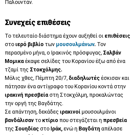
Παλουντάν.
Συνεχείς επιθέσεις
Το τελευταίο διάστημα έχουν αυξηθεί οι
επιθέσεις
στο
ιερό βιβλίο
των
μουσουλμάνων
.
Τον
περασμένο μήνα, ο Ιρακινός πρόσφυγας,
Σαλβάν
Μομικα
έκαψε σελίδες του Κορανίου έξω από ένα
τζαμί της
Στοκχόλμης.
Μόλις χθες, Πέμπτη 20/7,
διαδηλωτές
έσκισαν και
πάτησαν ένα αντίγραφο του Κορανίου κοντά στην
ιρακινή πρεσβεία
στη Στοκχόλμη, προκαλώντας
την οργή της Βαγδάτης.
Σε απάντηση, δεκάδες
ιρακινοί
μουσουλμάνοι
βανδάλισαν
το
κτίριο
που στεγάζεται η
πρεσβεία
της
Σουηδίας
στο
Ιράκ,
ενώ η
Βαγδάτη
απέλασε