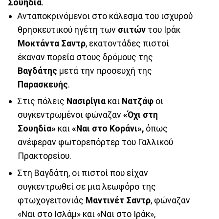
Σουηδία
.
Ανταποκρινόμενοι στο κάλεσμα του ισχυρού
θρησκευτικού ηγέτη των
σιιτών
του Ιράκ
Μοκτάντα
Σαντρ
, εκατοντάδες πιστοί
έκαναν πορεία στους δρόμους της
Βαγδάτης
μετά την προσευχή της
Παρασκευής
.
Στις πόλεις
Νασιρίγια
και
Νατζάφ
οι
συγκεντρωμένοι φώναζαν
«Όχι στη
Σουηδία»
και
«Ναι στο Κοράνι»,
όπως
ανέφεραν φωτορεπόρτερ του Γαλλικού
Πρακτορείου.
Στη Βαγδάτη, οι πιστοί που είχαν
συγκεντρωθεί σε μια λεωφόρο της
φτωχογειτονιάς
Μαντινέτ
Σαντρ
, φώναζαν
«Ναι στο Ισλάμ» και «Ναι στο Ιράκ»,