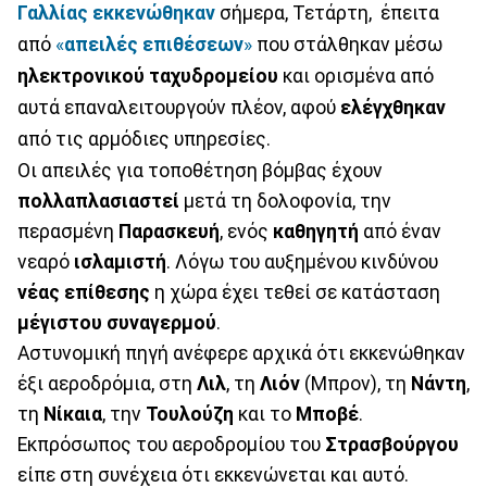
Γαλλίας
εκκενώθηκαν
σήμερα, Τετάρτη, έπειτα
από
«
απειλές
επιθέσεων
»
που στάλθηκαν μέσω
ηλεκτρονικού
ταχυδρομείου
και ορισμένα από
αυτά επαναλειτουργούν πλέον, αφού
ελέγχθηκαν
από τις αρμόδιες υπηρεσίες.
Οι απειλές για τοποθέτηση βόμβας έχουν
πολλαπλασιαστεί
μετά τη δολοφονία, την
περασμένη
Παρασκευή
, ενός
καθηγητή
από έναν
νεαρό
ισλαμιστή
. Λόγω του αυξημένου κινδύνου
νέας
επίθεσης
η χώρα έχει τεθεί σε κατάσταση
μέγιστου
συναγερμού
.
Αστυνομική πηγή ανέφερε αρχικά ότι εκκενώθηκαν
έξι αεροδρόμια, στη
Λιλ
, τη
Λιόν
(Μπρον), τη
Νάντη
,
τη
Νίκαια
, την
Τουλούζη
και το
Μποβέ
.
Εκπρόσωπος του αεροδρομίου του
Στρασβούργου
είπε στη συνέχεια ότι εκκενώνεται και αυτό.