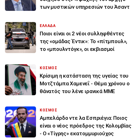
των μυστικών υπηρεσιών του Άσαντ
ΕΛΛΑΔΑ
Ποιοι είναι οι 2 νέοι συλληφθέντες
της «ομάδας Έντικ»: Το «πίτμπουλ»,
το «μπουλντόγκ», οι εκβιασμοί
ΚΟΣΜΟΣ
Κρίσιμη η κατάσταση της υγείας του
Μοτζτάμπα Χαμενεΐ - Θέμα χρόνου ο
θάνατός του λένε ιρανικά ΜΜΕ
ΚΟΣΜΟΣ
Αμπελάρδο ντε λα Εσπριέγια: Ποιος
είναι ο νέος πρόεδρος της Κολομβίας
- Ο «Τίγρης» εκατομμυριούχος