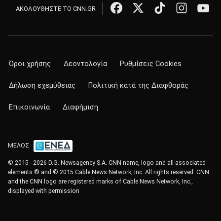
ΑΚΟΛΟΥΘΗΣΤΕ ΤΟ CNN.GR
Όροι χρήσης
Δεοντολογία
Ρυθμίσεις Cookies
Δήλωση εχεμύθειας
Πολιτική κατά της Διαφθοράς
Επικοινωνία
Διαφήμιση
ΜΕΛΟΣ
© 2015 - 2026 D.G. Newsagency S.A. CNN name, logo and all associated
elements ® and © 2015 Cable News Network, Inc. All rights reserved. CNN
and the CNN logo are registered marks of Cable News Network, Inc.,
displayed with permission