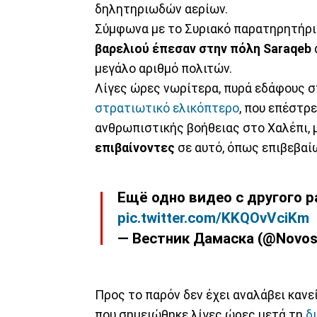
δηλητηριωδών αερίων.
Σύμφωνα με το Συριακό παρατηρητήρ
βαρελιού έπεσαν στην πόλη Saraqeb
μεγάλο αριθμό πολιτών.
Λίγες ώρες νωρίτερα, πυρά εδάφους σ
στρατιωτικό ελικόπτερο
, που επέστρ
ανθρωπιστικής βοήθειας στο Χαλέπι,
επιβαίνοντες
σε αυτό, όπως επιβεβαί
Ещё одно видео с другого р
pic.twitter.com/KKQOvVciKm
— Вестник Дамаска (@Novos
Προς το παρόν δεν έχει αναλάβει κανε
που σημειώθηκε λίγες ώρες μετά τη
δ