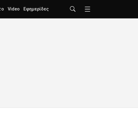
το
Video
Εφημερίδες