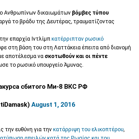
ιο Ανθρωπίνων δικαιωμάτων
βόμβες τύπου
αργά το βράδυ της Δευτέρας, τραυματίζοντας
την επαρχία Ιντλίμπ
κατέρριπταν ρωσικό
εφε στη βάση του στη Λαττάκεια έπειτα από διανομή
 με αποτέλεσμα να
σκοτωθούν και οι πέντε
ωσε το ρωσικό υπουργείο Άμυνας.
акурса сбитого Ми-8 ВКС РФ
tiDamask)
August 1, 2016
ίς την ευθύνη για την
κατάρριψη του ελικοπτέρου
,
ιατύπωση απειλών κατά της Ρωσίας και του