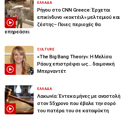
ΕΛΛΑΔΑ
Ρήγου στο CNN Greece: Έρχεται
επικίνδυνο «κοκτέιλ» μελτεμιού και
ζέστης– Ποιες περιοχές θα
επηρεάσει
CULTURE
«The Big Bang Theory»: Η Μελίσα
Ράουχ επιστρέφει ως… δαιμονική
Μπερναντέτ
ΕΛΛΑΔΑ
Λακωνία: Έντεκα μήνες με αναστολή
στον 55χρονο που έβαλε την σορό
του πατέρα του σε καταψύκτη