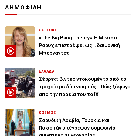
ΔΗΜΟΦΙΛΗ
CULTURE
«The Big Bang Theory»: Η Μελίσα
Ράουχ επιστρέφει ως… δαιμονική
Μπερναντέτ
ΕΛΛΑΔΑ
Σέρρες: Βίντεο ντοκουμέντο από το
τροχαίο με δύο νεκρούς - Πώς ξέφυγε
από την πορεία του το ΙΧ
ΚΟΣΜΟΣ
Σαουδική Αραβία, Τουρκία και
Πακιστάν υπέγραψαν συμφωνία
αμυντικής συνεργασίας