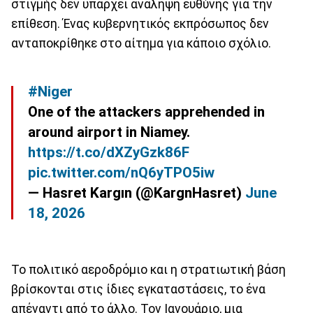
στιγμής δεν υπάρχει ανάληψη ευθύνης για την
επίθεση. Ένας κυβερνητικός εκπρόσωπος δεν
ανταποκρίθηκε στο αίτημα για κάποιο σχόλιο.
#Niger
One of the attackers apprehended in
around airport in Niamey.
https://t.co/dXZyGzk86F
pic.twitter.com/nQ6yTPO5iw
— Hasret Kargın (@KargnHasret)
June
18, 2026
Το πολιτικό αεροδρόμιο και η στρατιωτική βάση
βρίσκονται στις ίδιες εγκαταστάσεις, το ένα
απέναντι από το άλλο. Τον Ιανουάριο, μια