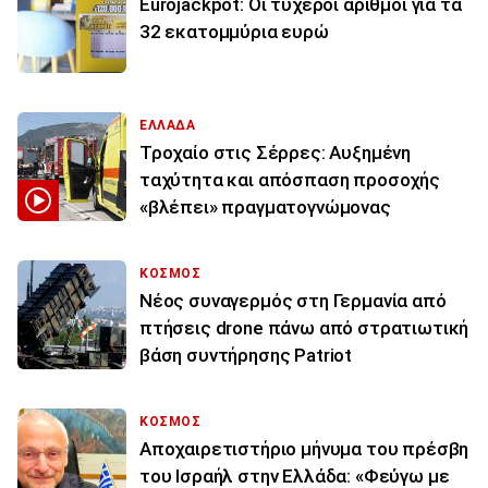
Eurojackpot: Οι τυχεροί αριθμοί για τα
32 εκατoμμύρια ευρώ
ΕΛΛΑΔΑ
Τροχαίο στις Σέρρες: Αυξημένη
ταχύτητα και απόσπαση προσοχής
«βλέπει» πραγματογνώμονας
ΚΟΣΜΟΣ
Νέος συναγερμός στη Γερμανία από
πτήσεις drone πάνω από στρατιωτική
βάση συντήρησης Patriot
ΚΟΣΜΟΣ
Αποχαιρετιστήριο μήνυμα του πρέσβη
του Ισραήλ στην Ελλάδα: «Φεύγω με