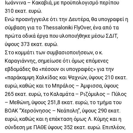
Ιωάννινα – Κακαβιά, με προϋπολογισμό περίπου
310 εκατ. ευρώ.
Ενώ προανήγγειλε ότι την Δευτέρα, θα υπογραφεί η
σύμβαση για το Thessaloniki FlyOver, ένα από τα
πρώτα οδικά έργα που υλοποιήθηκε μέσω ΣΔΙΤ,
ύψους 373 εκατ. ευρώ.
Στο κομμάτι των συμβασιοποιήσεων, ο κ.
Καραγιάννης, σημείωσε ότι όμως επόμενες
εβδομάδες θα «πέσουν οι υπογραφές» για την
«παράκαμψη Χαλκίδας και Ψαχνών, ύψους 210 εκατ.
ευρώ, καθώς και το Μπράλος – Άμφισσα, ύψους
265 εκατ. ευρώ, το Καλαμάτα – Ριζόμυλος – Πύλος
– Μεθώνη, ύψους 251,8 εκατ. ευρώ, το τμήμα του
ΒΟΑΚ “Χερσόνησος – Νεάπολη”, ύψους 290 εκατ.
ευρώ, καθώς και η επέκταση όμως Λ. Κύμης και η
σύνδεση με ΠΑΘΕ ύψους 352 εκατ. ευρώ. Επιπλέον,