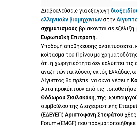
Διαβουλεύσεις για εξαγωγή
διοξειδίο
ελληνικών βιομηχανιών
στην
Αίγυπτ
σχηματισμούς
βρίσκονται σε εξέλιξη μ
Ευρωπαϊκή Επιτροπή.
Υποδομή αποθήκευσης αναπτύσσεται κα
κοίτασμα του Πρίνου με χρηματοδότησ
ότι η χωρητικότητα δεν καλύπτει τις α
αναζητώνται λύσεις εκτός Ελλάδας, ω
Αίγυπτος θα πρέπει να συναινέσει η
Κο
Αυτά προκύπτουν από τις τοποθετήσει
Θόδωρου Σκυλακάκη,
της υφυπουργο
συμβούλου της Διαχειριστικής Εταιρ
(ΕΔΕΥΕΠ)
Αριστοφάνη Στεφάτου
χθες 
Forum»(EMGF) που πραγματοποιήθηκε 