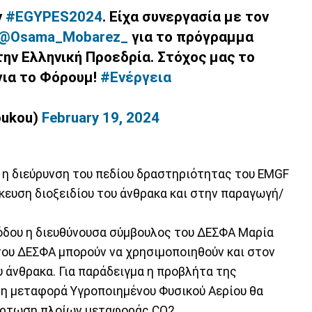
ν
#EGYPES2024
. Είχα συνεργασία με τον
@Osama_Mobarez_
για το πρόγραμμα
την Ελληνική Προεδρία. Στόχος μας το
για το Φόρουμ!
#Ενέργεια
oukou)
February 19, 2024
ι η διεύρυνση του πεδίου δραστηριότητας του EMGF
κευση διοξειδίου του άνθρακα και στην παραγωγή/
όδου η διευθύνουσα σύμβουλος του ΔΕΣΦΑ Μαρία
 του ΔΕΣΦΑ μπορούν να χρησιμοποιηθούν και στον
 άνθρακα. Για παράδειγμα η προβλήτα της
τη μεταφορά Υγροποιημένου Φυσικού Αερίου θα
φόρτωση πλοίων μεταφοράς CO2.