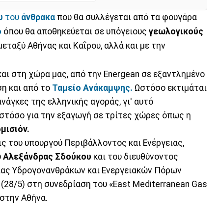
υ
του
άνθρακα
που θα συλλέγεται από τα φουγάρα
ο
όπου θα αποθηκεύεται σε υπόγειους
γεωλογικούς
εταξύ Αθήνας και Καΐρου, αλλά και με την
ι στη χώρα μας, από την Energean σε εξαντλημένο
η και από το
Ταμείο Ανάκαμψης.
Ωστόσο εκτιμάται
νάγκες της ελληνικής αγοράς, γι' αυτό
στόσο για την εξαγωγή σε τρίτες χώρες όπως η
μισιόν.
ς του υπουργού Περιβάλλοντος και Ενέργειας,
ύ
Αλεξάνδρας Σδούκου
και του διευθύνοντος
είας Υδρογονανθράκων και Ενεργειακών Πόρων
(28/5) στη συνεδρίαση του «East Mediterranean Gas
στην Αθήνα.