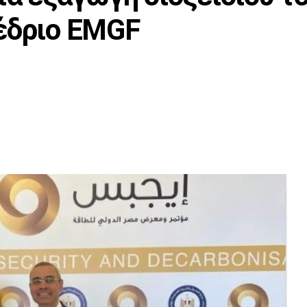
έδριο EMGF