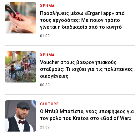
ΧΡΗΜΑ
Προσλήψεις μέσω «Ergani app» από
τους εργοδότες: Με ποιον τρόπο
γίνεται η διαδικασία από το κινητό
01:00
ΧΡΗΜΑ
Voucher στους βρεφονηπιακούς
σταθμούς: Τι ισχύει για τις πολύτεκνες
οικογένειες
00:30
CULTURE
Ο Ντέιβ Μπατίστα, νέος υποψήφιος για
τον ρόλο του Kratos στο «God of War»
23:59