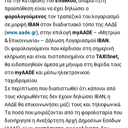
Για την καταβολή του
επάθλου,
απαραίτητη
προϋπόθεση είναι να έχει δηλώσει ο
φορολογούμενος
τον τραπεζικό του λογαριασμό
σε μορφή
ΙΒΑΝ
στον διαδικτυακό τόπο της ΑΑΔΕ
(
www.aade.gr
), στην επιλογή
myAADE
– «Μητρώο
& Επικοινωνία» – Δήλωση Λογαριασμού
ΙΒΑΝ.
Οι φορολογούμενοι που κέρδισαν στη σημερινή
κλήρωση και είναι πιστοποιημένοι στο
TAXISnet,
θα ειδοποιηθούν άμεσα με μήνυμα στη θυρίδα τους
στο
myAADE
και μέσω ηλεκτρονικού
ταχυδρομείου.
Σε περίπτωση που διαπιστωθεί ότι κάποιοι από
τους κληρωθέντες δεν έχουν δηλώσει ΙΒΑΝ, η
ΑΑΔΕ θα επικοινωνήσει μαζί τους και τηλεφωνικά.
Τα ποσά που μοιράζονται από τη φορολοταρία που
διενήργησε η Ανεξάρτητη Αρχή Δημοσίων Εσόδων