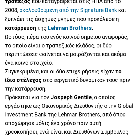
τράπεζας
που καταγράφεται στις ΗΠΑ από το
2008,
ακολουθούμενη από την Signature Bank
και
ξυπνάει τις άσχημες μνήμες που προκάλεσε η
κατάρρευση
της
Lehman Brothers
.
Ωστόσο, πέρα του ενός κοινού σημείου αναφοράς,
το οποίο είναι ο τραπεζικός κλάδος, οι δύο
περιπτώσεις φαίνεται να μοιράζονται και ακόμα
ένα κοινό στοιχείο.
Συγκεκριμένα, και οι δύο επιχειρήσεις είχαν
το
ίδιο στέλεχος
στο «εργατικό δυναμικό» τους πριν
την κατάρρευση.
Πρόκειται για τον
Jospeph Gentile
, ο οποίος
εργάστηκε ως Οικονομικός Διευθυντής στην Global
Investment Bank της Lehman Brothers, από όπου
αποχώρησε μόλις ένα χρόνο πριν αυτή
χρεοκοπήσει, ενώ είναι και Διευθύνων Σύμβουλος