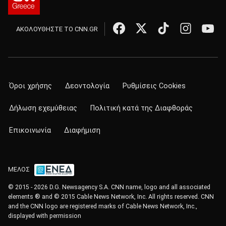
ΑΚΟΛΟΥΘΗΣΤΕ ΤΟ CNN.GR
Όροι χρήσης
Δεοντολογία
Ρυθμίσεις Cookies
Δήλωση εχεμύθειας
Πολιτική κατά της Διαφθοράς
Επικοινωνία
Διαφήμιση
ΜΕΛΟΣ
© 2015 - 2026 D.G. Newsagency S.A. CNN name, logo and all associated
elements ® and © 2015 Cable News Network, Inc. All rights reserved. CNN
and the CNN logo are registered marks of Cable News Network, Inc.,
displayed with permission