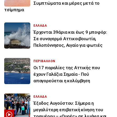
Συμπτώματα και μέρες μετά το
τσίμπημα
ΕΛΛΑΔΑ
Έρχονται 39άρια και έως 9 μποφόρ:
Σε συναγερμό Αττικοιβοιωτία,
Πελοπόννησος, Αιγαίο για φωτιές
ΠΕΡΙΒΑΛΛΟΝ
Οι 17 παραλίες της Αττικής που
έχουν Γαλάζια Σημαία - Πού
απαγορεύεται η κολύμβηση
ΕΛΛΑΔΑ
Έξοδος Αυγούστου: Σήμερα η
μεγαλύτερη επιβατική κίνηση του
τριημέρου – «Ουρές» σε λιμάνια και