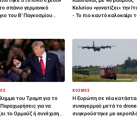
πίστηκε στο Ιόνιο σχεδόν
Καύσωνας με 48 βαθμούς
το σπάνιο γερμανικό
Κελσίου «γονατίζει» την Ιτ
γιο του Β’ Παγκοσμίου
- Το πιο καυτό καλοκαίρι 
έμου
τελευταίου αιώνα
ΟΣ
ΚΟΣΜΟΣ
ίλημμα του Τραμπ για το
Η Ευρώπη σε νέα κατάστα
: Παραχωρήσεις για να
συναγερμού μετά το drone
ξει το Ορμούζ ή συνέχιση
συγκρούστηκε με αεροπλ
πολέμου
στη Γερμανία