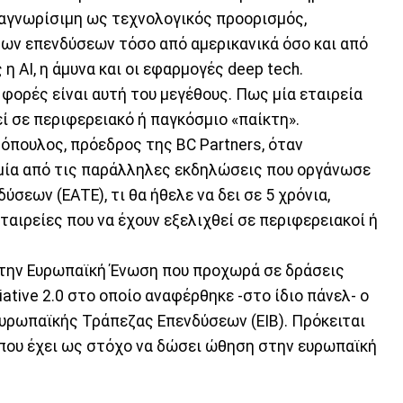
αναγνωρίσιμη ως τεχνολογικός προορισμός,
των επενδύσεων τόσο από αμερικανικά όσο και από
η AI, η άμυνα και οι εφαρμογές deep tech.
 φορές είναι αυτή του μεγέθους. Πως μία εταιρεία
εί σε περιφερειακό ή παγκόσμιο «παίκτη».
θόπουλος, πρόεδρος της BC Partners, όταν
 μία από τις παράλληλες εκδηλώσεις που οργάνωσε
σεων (ΕΑΤΕ), τι θα ήθελε να δει σε 5 χρόνια,
αιρείες που να έχουν εξελιχθεί σε περιφερειακοί ή
ι την Ευρωπαϊκή Ένωση που προχωρά σε δράσεις
ative 2.0 στο οποίο αναφέρθηκε -στο ίδιο πάνελ- ο
Ευρωπαϊκής Τράπεζας Επενδύσεων (ΕΙΒ). Πρόκειται
ώ που έχει ως στόχο να δώσει ώθηση στην ευρωπαϊκή