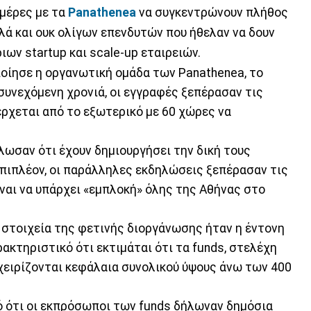
ημέρες με τα
Panathenea
να συγκεντρώνουν πλήθος
λά και ουκ ολίγων επενδυτών που ήθελαν να δουν
ων startup και scale-up εταιρειών.
οίησε η οργανωτική ομάδα των Panathenea, το
συνεχόμενη χρονιά, οι εγγραφές ξεπέρασαν τις
έρχεται από το εξωτερικό με 60 χώρες να
ωσαν ότι έχουν δημιουργήσει την δική τους
Επιπλέον, οι παράλληλες εκδηλώσεις ξεπέρασαν τις
αι να υπάρχει «εμπλοκή» όλης της Αθήνας στο
 στοιχεία της φετινής διοργάνωσης ήταν η έντονη
ρακτηριστικό ότι εκτιμάται ότι τα funds, στελέχη
χειρίζονται κεφάλαια συνολικού ύψους άνω των 400
ό ότι οι εκπρόσωποι των funds δήλωναν δημόσια