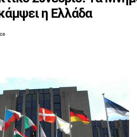
κάμψει η Ελλάδα
ece