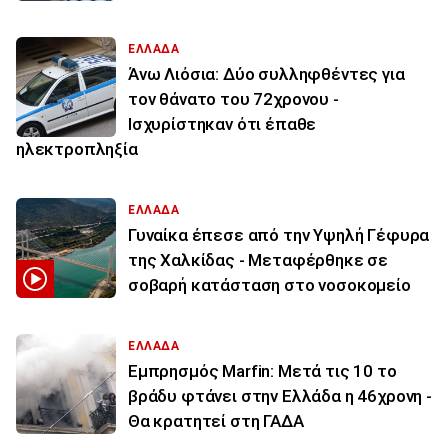
ΕΛΛΑΔΑ
Άνω Λιόσια: Δύο συλληφθέντες για
τον θάνατο του 72χρονου -
Ισχυρίστηκαν ότι έπαθε
ηλεκτροπληξία
ΕΛΛΑΔΑ
Γυναίκα έπεσε από την Υψηλή Γέφυρα
της Χαλκίδας - Μεταφέρθηκε σε
σοβαρή κατάσταση στο νοσοκομείο
ΕΛΛΑΔΑ
Εμπρησμός Marfin: Μετά τις 10 το
βράδυ φτάνει στην Ελλάδα η 46χρονη -
Θα κρατητεί στη ΓΑΔΑ