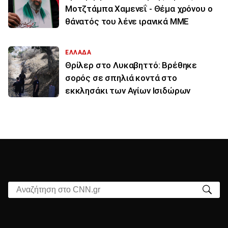
Μοτζτάμπα Χαμενεΐ - Θέμα χρόνου ο
θάνατός του λένε ιρανικά ΜΜΕ
ΕΛΛΑΔΑ
Θρίλερ στο Λυκαβηττό: Βρέθηκε
σορός σε σπηλιά κοντά στο
εκκλησάκι των Αγίων Ισιδώρων
Αναζήτηση στο CNN.gr