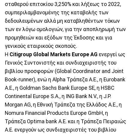
σταθερού επιτοκίου 3,250% και λήξεως το 2022,
συμπεριλαμβανομένης της καταβολής των
δεδουλευμένων αλλά μη καταβληθέντων τόκων
των εν λόγω ομολογιών, για την αποπληρωμή των
προμηθειών και εξόδων της Έκδοσης και για
γενικούς εταιρικούς σκοπούς.
Η
Citigroup Global Markets Europe AG
ενεργεί ως
Γενικός Συντονιστής και συνδιαχειριστής του
βιβλίου προσφορών (Global Coordinator and Joint
Book-runner), ενώ η Alpha Τράπεζα Α.Ε., η Eurobank
Α.Ε., η Goldman Sachs Bank Europe SE, η HSBC
Continental Europe S.A., η ING Bank N.V., η J.P.
Morgan AG, η Εθνική Τράπεζα της Ελλάδος Α.Ε., η
Nomura Financial Products Europe GmbH, η
Τράπεζα Optima bank Α.Ε. και η Τράπεζα Πειραιώς
Α.Ε. ενεργούν ως συνδιαχειριστές του βιβλίου