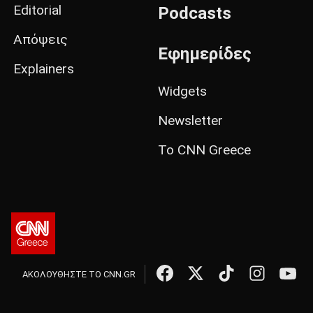
Editorial
Podcasts
Απόψεις
Εφημερίδες
Explainers
Widgets
Newsletter
Το CNN Greece
ΑΚΟΛΟΥΘΗΣΤΕ ΤΟ CNN.GR