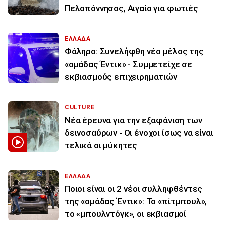
Πελοπόννησος, Αιγαίο για φωτιές
ΕΛΛΑΔΑ
Φάληρο: Συνελήφθη νέο μέλος της
«ομάδας Έντικ» - Συμμετείχε σε
εκβιασμούς επιχειρηματιών
CULTURE
Νέα έρευνα για την εξαφάνιση των
δεινοσαύρων - Οι ένοχοι ίσως να είναι
τελικά οι μύκητες
ΕΛΛΑΔΑ
Ποιοι είναι οι 2 νέοι συλληφθέντες
της «ομάδας Έντικ»: Το «πίτμπουλ»,
το «μπουλντόγκ», οι εκβιασμοί