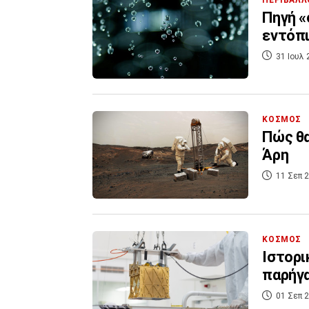
Πηγή «
εντόπι
31 Ιουλ 
ΚΟΣΜΟΣ
Πώς θα
Άρη
11 Σεπ 2
ΚΟΣΜΟΣ
Ιστορι
παρήγα
01 Σεπ 2