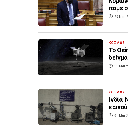
Κορωνο
πάμε σ
29 Νοε 2
ΚΟΣΜΟΣ
Το Osi
δείγμα
11 Μάι 2
ΚΟΣΜΟΣ
Ινδία:
καινού
01 Μάι 2