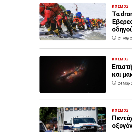
ΚΟΣΜΟΣ
Τα dro
Έβερεσ
οδηγο
21 Απρ 2
ΚΟΣΜΟΣ
Επιστή
και μα
24 Μαρ 
ΚΟΣΜΟΣ
Πεντά
οξυγόν