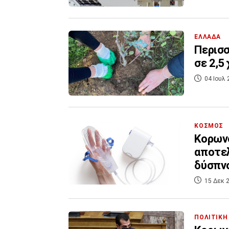
ΕΛΛΑΔΑ
Περισσ
σε 2,5
04 Ιουλ 
ΚΟΣΜΟΣ
Κορωνοϊός: Το οξυ
αποτελ
δύσπν
15 Δεκ 2
ΠΟΛΙΤΙΚΗ