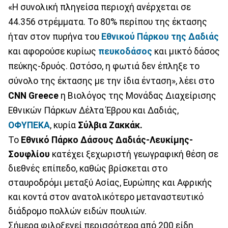
«Η συνολική πληγείσα περιοχή ανέρχεται σε
44.356 στρέμματα. Το 80% περίπου της έκτασης
ήταν στον πυρήνα του
Εθνικού Πάρκου της Δαδιάς
και αφορούσε κυρίως
πευκοδάσος
και μικτό δάσος
πεύκης-δρυός. Ωστόσο, η φωτιά δεν έπληξε το
σύνολο της έκτασης με την ίδια ένταση», λέει στο
CNN Greece
η Βιολόγος της Μονάδας Διαχείρισης
Εθνικών Πάρκων Δέλτα Έβρου και Δαδιάς,
ΟΦΥΠΕΚΑ
, κυρία
Σύλβια Ζακκάκ.
To
Εθνικό Πάρκο Δάσους Δαδιάς-Λευκίμης-
Σουφλίου
κατέχει ξεχωριστή γεωγραφική θέση σε
διεθνές επίπεδο, καθώς βρίσκεται στο
σταυροδρόμι μεταξύ Ασίας, Ευρώπης και Αφρικής
και κοντά στον ανατολικότερο μεταναστευτικό
διάδρομο πολλών ειδών πουλιών.
Σήμερα φιλοξενεί περισσότερα από 200 είδη