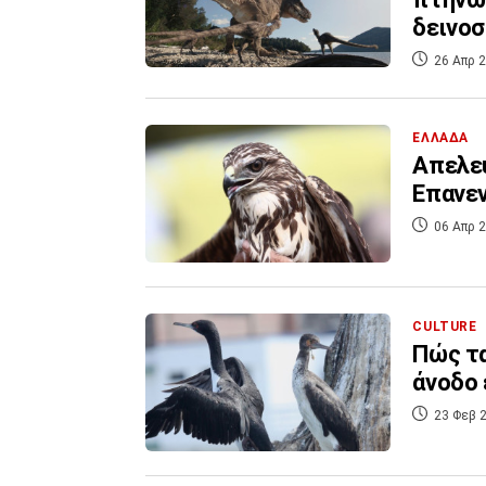
δεινο
26 Απρ 2
ΕΛΛΑΔΑ
Απελε
Επανεν
06 Απρ 2
CULTURE
Πώς τ
άνοδο 
23 Φεβ 2