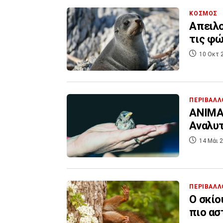
ΚΟΣΜΟΣ
Απειλο
τις φώ
10 Οκτ 
ΠΕΡΙΒΑΛΛ
ΑΝΙΜΑ:
Αναλυτ
14 Μάι 2
ΠΕΡΙΒΑΛΛ
Ο σκίο
πιο ασ