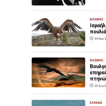
ΚΟΣΜΟΣ
Ισραήλ
09 Νοε 2
ΚΟΣΜΟΣ
Βουλγα
επηρε
πτην
26 Αυγ 2
ΕΛΛΑΔΑ