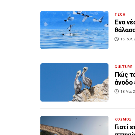
TECH
Ένα νέ
θάλασσ
15 Ιουλ 
CULTURE
Πώς τ
άνοδο 
18 Μάι 2
ΚΟΣΜΟΣ
Γιατί 
πτηνών