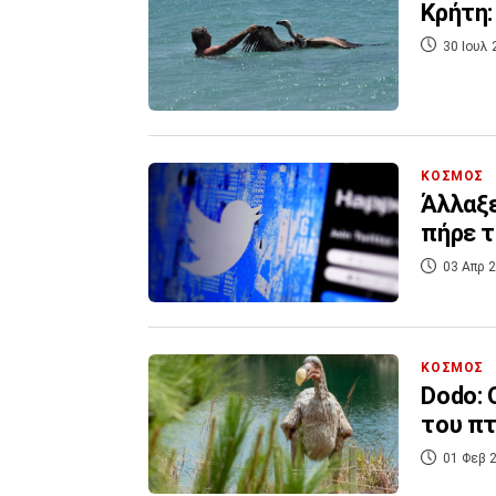
Κρήτη:
30 Ιουλ 
ΚΟΣΜΟΣ
Άλλαξε
πήρε τ
03 Απρ 2
ΚΟΣΜΟΣ
Dodo: 
του πτ
01 Φεβ 2