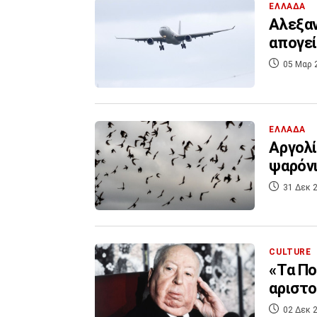
ΕΛΛΑΔΑ
Αλεξαν
απογε
05 Μαρ 
ΕΛΛΑΔΑ
Αργολί
ψαρόνι
31 Δεκ 2
CULTURE
«Τα Πο
αριστο
02 Δεκ 2