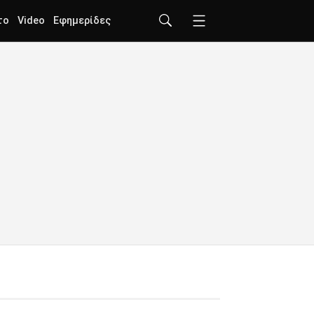
το
Video
Εφημερίδες