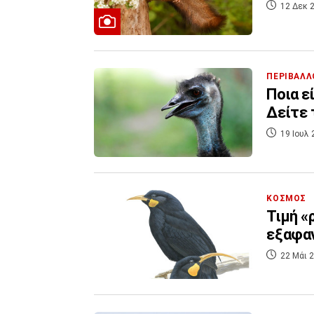
12 Δεκ 2
ΠΕΡΙΒΑΛΛ
Ποια ε
Δείτε 
19 Ιουλ 
ΚΟΣΜΟΣ
Τιμή «
εξαφαν
22 Μάι 2