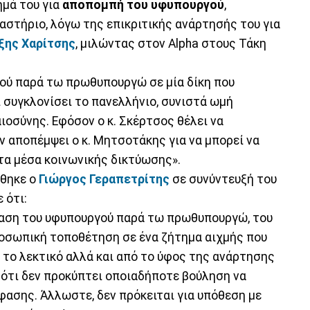
ημά του για
αποπομπή του υφυπουργού
,
στήριο, λόγω της επικριτικής ανάρτησής του για
ξης Χαρίτσης
, μιλώντας στον Αlpha στους Τάκη
ού παρά τω πρωθυπουργώ σε μία δίκη που
ει συγκλονίσει το πανελλήνιο, συνιστά ωμή
ιοσύνης. Εφόσον ο κ. Σκέρτσος θέλει να
 αποπέμψει ο κ. Μητσοτάκης για να μπορεί να
τα μέσα κοινωνικής δικτύωσης».
ήθηκε ο
Γιώργος Γεραπετρίτης
σε συνύντευξή του
 ότι:
βαση του υφυπουργού παρά τω πρωθυπουργώ, του
προσωπική τοποθέτηση σε ένα ζήτημα αιχμής που
 το λεκτικό αλλά και από το ύφος της ανάρτησης
 ότι δεν προκύπτει οποιαδήποτε βούληση να
φασης. Άλλωστε, δεν πρόκειται για υπόθεση με