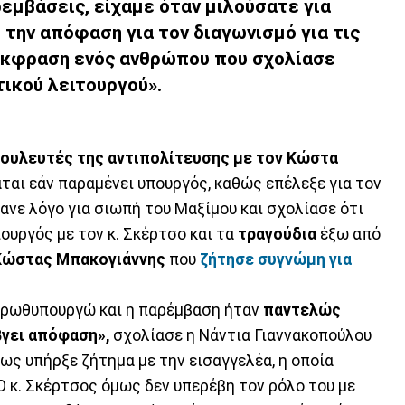
εμβάσεις, είχαμε όταν μιλούσατε για
 την απόφαση για τον διαγωνισμό για τις
 έκφραση ενός ανθρώπου που σχολίασε
ικού λειτουργού».
βουλευτές της αντιπολίτευσης με τον Κώστα
ται εάν παραμένει υπουργός, καθώς επέλεξε για τον
κανε λόγο για σιωπή του Μαξίμου και σχολίασε ότι
ουργός με τον κ. Σκέρτσο και τα
τραγούδια
έξω από
Κώστας
Μπακογιάννης
που
ζήτησε συγνώμη για
πρωθυπουργώ και η παρέμβαση ήταν
παντελώς
βγει απόφαση»,
σχολίασε η Νάντια Γιαννακοπούλου
ως υπήρξε ζήτημα με την εισαγγελέα, η οποία
Ο κ. Σκέρτσος όμως δεν υπερέβη τον ρόλο του με