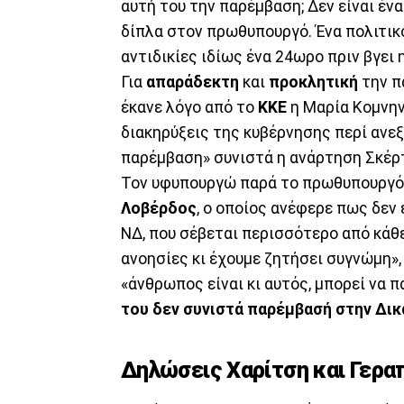
αυτή του την παρέμβαση; Δεν είναι έν
δίπλα στον πρωθυπουργό. Ένα πολιτικ
αντιδικίες ιδίως ένα 24ωρο πριν βγει
Για
απαράδεκτη
και
προκλητική
την π
έκανε λόγο από το
ΚΚΕ
η Μαρία Κομνην
διακηρύξεις της κυβέρνησης περί ανεξ
παρέμβαση» συνιστά η ανάρτηση Σκέρτ
Τον υφυπουργώ παρά το πρωθυπουργό 
Λοβέρδος
, ο οποίος ανέφερε πως δεν
ΝΔ, που σέβεται περισσότερο από κάθε
ανοησίες κι έχουμε ζητήσει συγνώμη»,
«άνθρωπος είναι κι αυτός, μπορεί να 
του δεν συνιστά παρέμβασή στην Δικ
Δηλώσεις Χαρίτση και Γερα