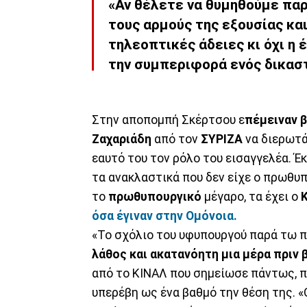
«Αν θέλετε να θυμηθούμε παρ
τους αρμούς της εξουσίας και
τηλεοπτικές άδειες κι όχι η
την συμπεριφορά ενός δικαστ
Στην αποπομπή Σκέρτσου ε
πέμειναν 
Ζαχαριάδη
από τον
ΣΥΡΙΖΑ
να διερωτά
εαυτό του τον ρόλο του εισαγγελέα. Έ
τα ανακλαστικά που δεν είχε ο πρωθυπ
το
πρωθυπουργικό
μέγαρο, τα έχει ο
όσα έγιναν στην Ομόνοια.
«Το σχόλιο του υφυπουργού παρά τω 
λάθος και ακατανόητη μια μέρα πριν 
από το ΚΙΝΑΛ που σημείωσε πάντως, π
υπερέβη ως ένα βαθμό την θέση της. «