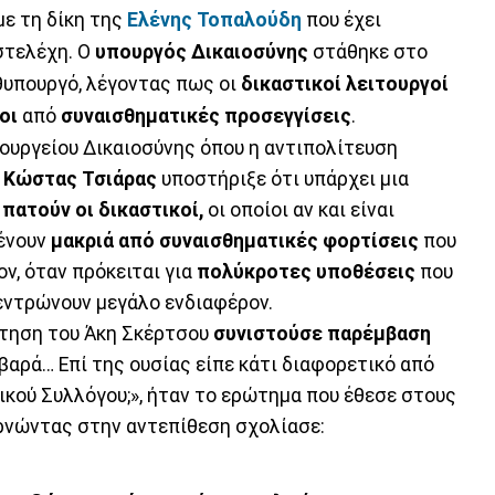
με τη δίκη της
Ελένης Τοπαλούδη
που έχει
στελέχη. Ο
υπουργός Δικαιοσύνης
στάθηκε στο
υπουργό, λέγοντας πως οι
δικαστικοί
λειτουργοί
οι
από
συναισθηματικές
προσεγγίσεις
.
ουργείου Δικαιοσύνης όπου η αντιπολίτευση
ο
Κώστας Τσιάρας
υποστήριξε ότι υπάρχει μια
α
πατούν οι δικαστικοί,
οι οποίοι αν και είναι
ένουν
μακριά από συναισθηματικές φορτίσεις
που
ν, όταν πρόκειται για
πολύκροτες υποθέσεις
που
εντρώνουν μεγάλο ενδιαφέρον.
ρτηση του Άκη Σκέρτσου
συνιστούσε παρέμβαση
οβαρά… Επί της ουσίας είπε κάτι διαφορετικό από
ικού Συλλόγου;», ήταν το ερώτημα που έθεσε στους
ρνώντας στην αντεπίθεση σχολίασε: