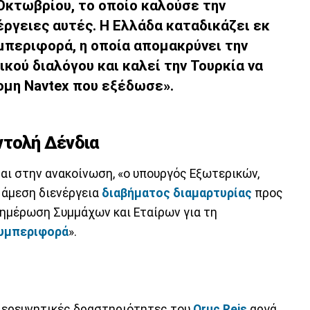
Οκτωβρίου, το οποίο καλούσε την
έργειες αυτές. Η Ελλάδα καταδικάζει εκ
μπεριφορά, η οποία
απομακρύνει την
ικού διαλόγου
και καλεί την Τουρκία να
ομη Navtex που εξέδωσε».
ντολή Δένδια
αι στην ανακοίνωση, «ο υπουργός Εξωτερικών,
ν άμεση διενέργεια
διαβήματος διαμαρτυρίας
προς
νημέρωση Συμμάχων και Εταίρων για τη
συμπεριφορά
».
ς ερευνητικές δραστηριότητες του
Oruc Reis
αργά