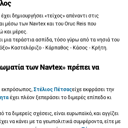
όλος
 έχει δημιουργήσει «τείχος» απέναντι στις
ι μέσω των Navtex και του Oruc Reis που
ώ και μέρες.
ι μια τεράστια ασπίδα, τόσο γύρω από τα νησιά του
όξο» Καστελόριζο - Κάρπαθος - Κάσος - Κρήτη.
λωματία των Navtex» πρέπει να
ός εκπρόσωπος,
Στέλιος Πέτσας
είχε εκφράσει την
τητα
έχει πλέον ξεπεράσει το διμερές επίπεδο κι
ό τα διμερείς σχέσεις, είναι ευρωπαϊκό, και αγγίζει
χει να κάνει με τα γεωπολιτικά συμφέροντα, είτε με