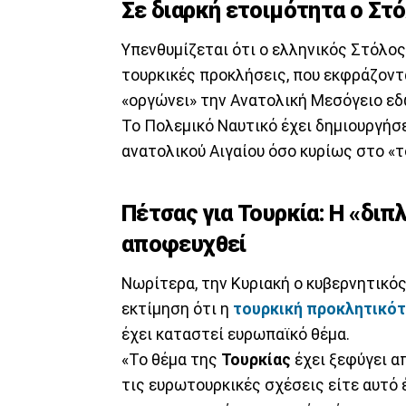
Σε διαρκή ετοιμότητα ο Στ
Υπενθυμίζεται ότι ο ελληνικός Στόλος
τουρκικές προκλήσεις, που εκφράζοντα
«οργώνει» την Ανατολική Μεσόγειο εδ
Το Πολεμικό Ναυτικό έχει δημιουργήσε
ανατολικού Αιγαίου όσο κυρίως στο «τ
Πέτσας για Τουρκία: H «διπ
αποφευχθεί
Νωρίτερα, την Κυριακή ο κυβερνητικ
εκτίμηση ότι η
τουρκική προκλητικό
έχει καταστεί ευρωπαϊκό θέμα.
«Το θέμα της
Τουρκίας
έχει ξεφύγει απ
τις ευρωτουρκικές σχέσεις είτε αυτό έ