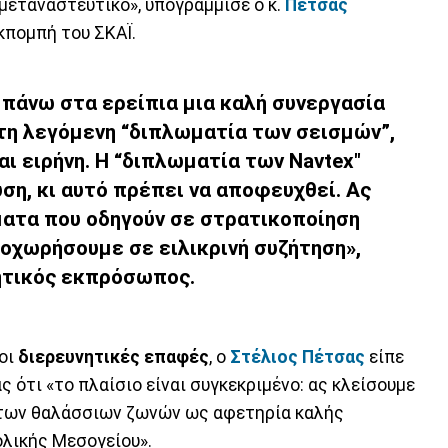
 μεταναστευτικό», υπογράμμισε ο κ.
Πέτσας
κπομπή του ΣΚΑΪ.
 πάνω στα ερείπια μια καλή συνεργασία
, τη λεγόμενη “διπλωματία των σεισμών”,
ι ειρήνη. Η “διπλωματία των Navtex"
ση, κι αυτό πρέπει να αποφευχθεί. Ας
ατα που οδηγούν σε στρατικοποίηση
ροχωρήσουμε σε ειλικρινή συζήτηση»,
νητικός εκπρόσωπος.
 οι
διερευνητικές επαφές
, ο
Στέλιος Πέτσας
είπε
 ότι «το πλαίσιο είναι συγκεκριμένο: ας κλείσουμε
 των θαλάσσιων ζωνών ως αφετηρία καλής
ολικής Μεσογείου».