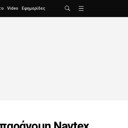
το
Video
Εφημερίδες
 παράνομη Navtex