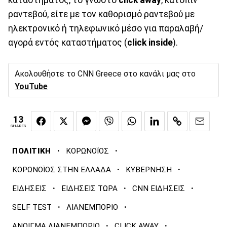
καταστήματος, το γνωστό
click away
, κατόπιν
ραντεβού, είτε με τον καθορισμό ραντεβού με
ηλεκτρονικό ή τηλεφωνικό μέσο για παραλαβή/
αγορά εντός καταστήματος (
click inside
).
Ακολουθήστε το CNN Greece στο κανάλι μας στο
YouTube
13
SHARES
·
·
ΠΟΛΙΤΙΚΗ
ΚΟΡΩΝΟΪΟΣ
·
·
ΚΟΡΩΝΟΪΟΣ ΣΤΗΝ ΕΛΛΑΔΑ
ΚΥΒΕΡΝΗΣΗ
·
·
·
ΕΙΔΗΣΕΙΣ
ΕΙΔΗΣΕΙΣ ΤΩΡΑ
CNN ΕΙΔΗΣΕΙΣ
·
·
SELF TEST
ΛΙΑΝΕΜΠΟΡΙΟ
·
·
ΑΝΟΙΓΜΑ ΛΙΑΝΕΜΠΟΡΙΟ
CLICK AWAY