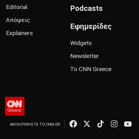
Editorial
Podcasts
Απόψεις
Εφημερίδες
Explainers
Widgets
Newsletter
Το CNN Greece
ΑΚΟΛΟΥΘΗΣΤΕ ΤΟ CNN.GR