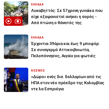
ΕΛΛΑΔΑ
Λυκαβηττός: Σε 57χρονη γυναίκα που
είχε εξαφανιστεί ανήκει η σορός -
Από πτώση ο θάνατός της
ΕΛΛΑΔΑ
Έρχονται 39άρια και έως 9 μποφόρ:
Σε συναγερμό Αττικοιβοιωτία,
Πελοπόννησος, Αιγαίο για φωτιές
ΚΟΣΜΟΣ
«Δώρο» ενός δισ. δολλαρίων από τις
ΗΠΑ στον νέο πρόεδρο της Κολομβίας
ντε λα Εσπριέγια