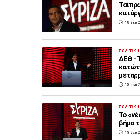
Τσίπρα
κατάργ
18 Σεπ 2
ΠΟΛΙΤΙΚΗ
ΔΕΘ - 
κατώτα
μεταρρ
18 Σεπ 2
ΠΟΛΙΤΙΚΗ
Το «νέ
βήμα 
18 Σεπ 2