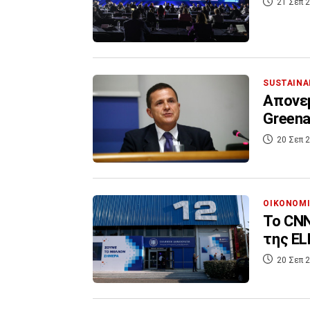
21 Σεπ 2
SUSTAINA
Απονεμ
Greena
20 Σεπ 2
ΟΙΚΟΝΟΜ
Το CNN
της E
20 Σεπ 2