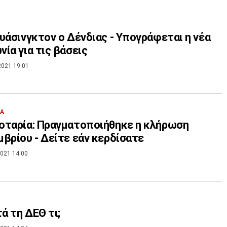
υάσινγκτον ο Δένδιας - Υπογράφεται η νέα
ία για τις βάσεις
2021 19:01
ΙΑ
οταρία: Πραγματοποιήθηκε η κλήρωση
βρίου - Δείτε εάν κερδίσατε
021 14:00
τά τη ΔΕΘ τι;