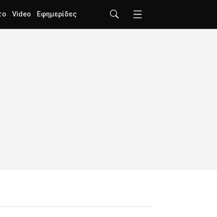
το
Video
Εφημερίδες