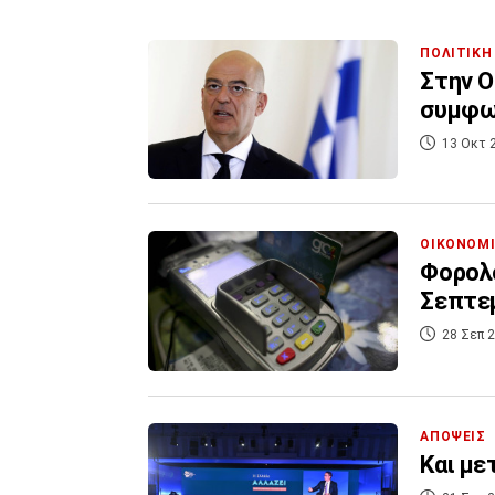
ΠΟΛΙΤΙΚΗ
Στην Ο
συμφων
13 Οκτ 
ΟΙΚΟΝΟΜ
Φορολ
Σεπτεμ
28 Σεπ 2
ΑΠΟΨΕΙΣ
Και με