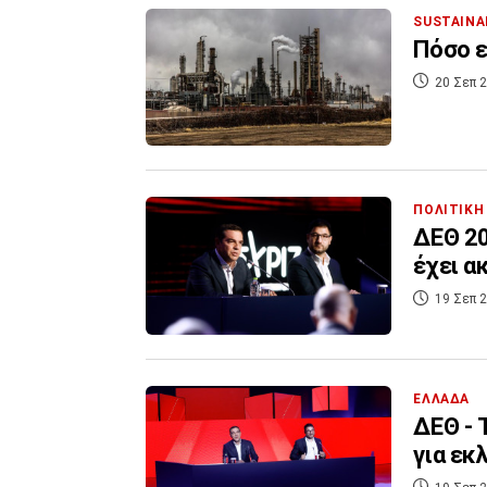
SUSTAINA
Πόσο ε
20 Σεπ 2
ΠΟΛΙΤΙΚΗ
ΔΕΘ 20
έχει α
19 Σεπ 2
ΕΛΛΑΔΑ
ΔΕΘ - 
για εκ