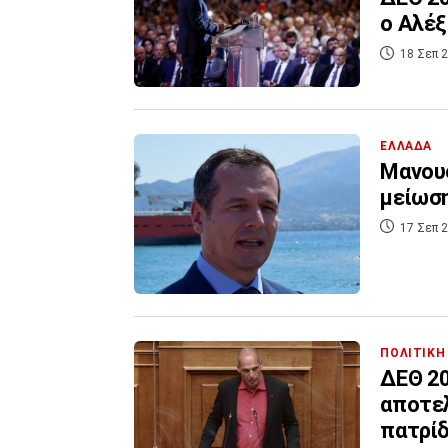
ο Αλέξ
18 Σεπ 2
ΕΛΛΑΔΑ
Μανουσ
μείωση
17 Σεπ 2
ΠΟΛΙΤΙΚΗ
ΔΕΘ 20
αποτελ
πατρίδ