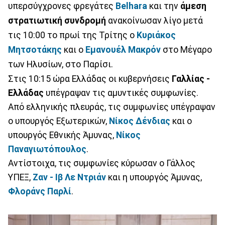
υπερσύγχρονες φρεγάτες
Belhara
και την
άμεση
στρατιωτική συνδρομή
ανακοίνωσαν λίγο μετά
τις 10:00 το πρωί της Τρίτης ο
Κυριάκος
Μητσοτάκης
και ο
Εμανουέλ Μακρόν
στο Μέγαρο
των Ηλυσίων, στο Παρίσι.
Στις 10:15 ώρα Ελλάδας οι κυβερνήσεις
Γαλλίας -
Ελλάδας
υπέγραψαν τις αμυντικές συμφωνίες.
Από ελληνικής πλευράς, τις συμφωνίες υπέγραψαν
ο υπουργός Εξωτερικών,
Νίκος Δένδιας
και ο
υπουργός Εθνικής Άμυνας,
Νίκος
Παναγιωτόπουλος
.
Αντίστοιχα, τις συμφωνίες κύρωσαν ο Γάλλος
ΥΠΕΞ,
Ζαν - Ιβ Λε Ντριάν
και η υπουργός Άμυνας,
Φλοράνς Παρλί
.