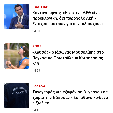
ΠΟΛΙΤΙΚΗ
Κοντογεώργης: «Η φετινή ΔΕΘ είναι
προεκλογική, όχι παροχολογική -
Ενίσχυση μέτρων για συνταξιούχους»
14:30
ΣΠΟΡ
«Χρυσός» ο Ιάσωνας Μουσελίμης στο
Παγκόσμιο Πρωτάθλημα Κωπηλασίας
Κ19
14:29
ΕΛΛΑΔΑ
Συναγερμός για εξαφάνιση 31χρονου σε
χωριό της Έδεσσας - Σε πιθανό κίνδυνο
η ζωή του
14:11