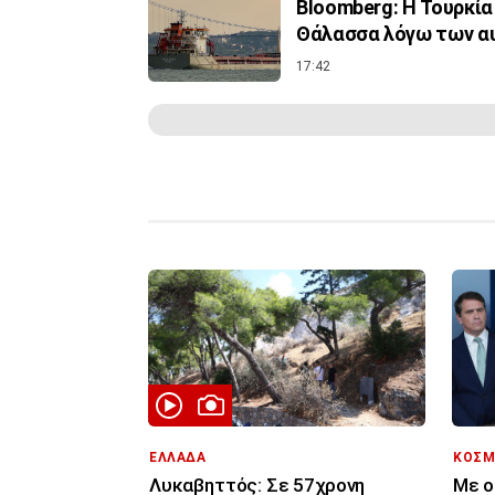
Bloomberg: Η Τουρκία
Θάλασσα λόγω των α
17:42
ΕΛΛΑΔΑ
ΚΟΣΜ
Λυκαβηττός: Σε 57χρονη
Με ο