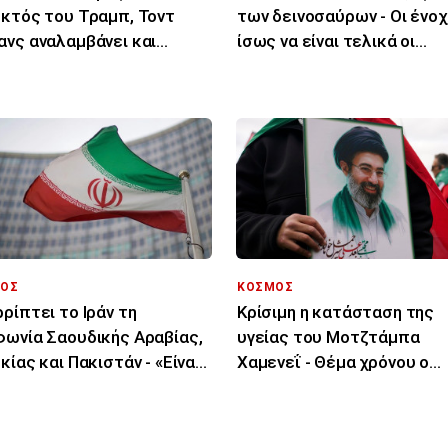
κτός του Τραμπ, Τοντ
των δεινοσαύρων - Οι ένοχ
νς αναλαμβάνει και
ίσως να είναι τελικά οι
ημα υπουργός
μύκητες
ιοσύνης
ΟΣ
ΚΟΣΜΟΣ
ρίπτει το Ιράν τη
Κρίσιμη η κατάσταση της
ωνία Σαουδικής Αραβίας,
υγείας του Μοτζτάμπα
κίας και Πακιστάν - «Είναι
Χαμενεΐ - Θέμα χρόνου ο
 στα χαρτιά»
θάνατός του λένε ιρανικά