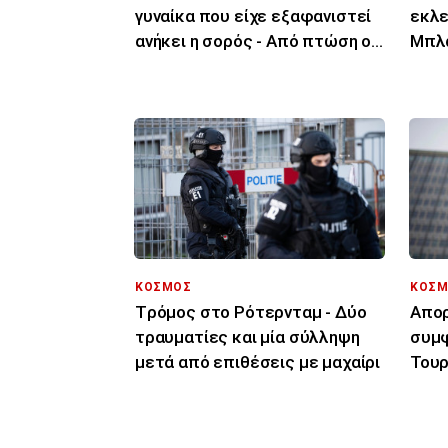
γυναίκα που είχε εξαφανιστεί
εκλε
ανήκει η σορός - Από πτώση ο
Μπλα
θάνατός της
επίσ
Δικα
ΚΟΣΜΟΣ
ΚΟΣΜ
Tρόμος στο Ρότερνταμ - Δύο
Απορ
τραυματίες και μία σύλληψη
συμφ
μετά από επιθέσεις με μαχαίρι
Τουρ
μόνο