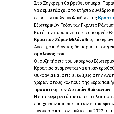
Στο Ζάγκρεμπ θα βρεθεί σήμερα, Παρα
να συμμετάσχει στο ετήσιο συνέδριο 
στρατιωτικών ακολούθων της
Κροατί
Εξωτερικών Γκόρνταν Γκρλιτς Ράντμα
Κατά την παραμονή του, ο υπουργός Ε
Κροατίας Ζόραν Μιλάνοβιτς
, σύμφωνα
Ακόμη, ο κ. Δένδιας θα παραστεί σε
γε
ομόλογός του
.
Οι συζητήσεις του υπουργού Εξωτερικ
Κροατίας αναμένεται να επικεντρωθού
Ουκρανία και στις εξελίξεις στην Ανα
χωρών στους κόλπους της Ευρωπαϊκής
προοπτική
των
Δυτικών Βαλκανίων
.
Η επίσκεψη εντάσσεται στο πλαίσιο 
δύο χωρών και έπεται των επισκέψεω
Ιανουάριο και τον Ιούλιο του 2022 (σ