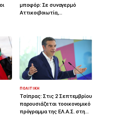
οι
μποφόρ: Σε συναγερμό
Αττικοιβοιωτία,
Πελοπόννησος, Αιγαίο για
φωτιές
ΠΟΛΙΤΙΚΗ
Τσίπρας: Στις 2 Σεπτεμβρίου
παρουσιάζεται τοοικονομικό
πρόγραμμα της ΕΛ.Α.Σ. στη
 ΜΜΕ
Θεσσαλονίκη