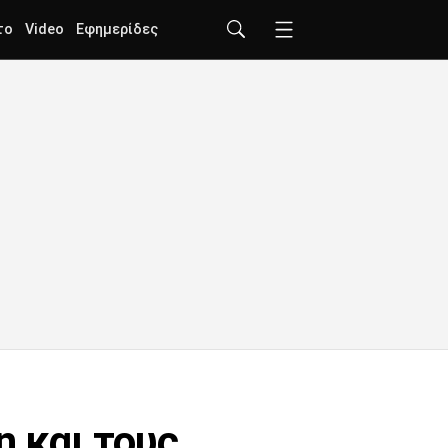
το
Video
Εφημερίδες
η και τους