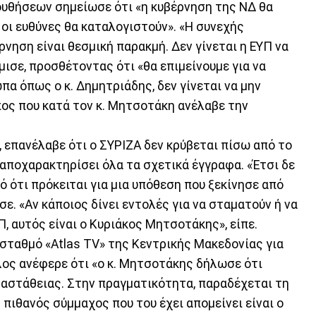
ουθήσεων σημείωσε ότι «η κυβέρνηση της ΝΔ θα
 οι ευθύνες θα καταλογιστούν». «Η συνεχής
νηση είναι θεσμική παρακμή. Δεν γίνεται η ΕΥΠ να
μισε, προσθέτοντας ότι «θα επιμείνουμε για να
α όπως ο κ. Δημητριάδης, δεν γίνεται να μην
ος που κατά τον κ. Μητσοτάκη ανέλαβε την
 επανέλαβε ότι ο ΣΥΡΙΖΑ δεν κρύβεται πίσω από το
αποχαρακτηρίσει όλα τα σχετικά έγγραφα. «Έτσι δε
ρό ότι πρόκειται για μια υπόθεση που ξεκίνησε από
σε. «Αν κάποιος δίνει εντολές για να σταματούν ή να
, αυτός είναι ο Κυριάκος Μητσοτάκης», είπε.
ταθμό «Atlas TV» της Κεντρικής Μακεδονίας για
υλος ανέφερε ότι «ο κ. Μητσοτάκης δήλωσε ότι
ς αστάθειας. Στην πραγματικότητα, παραδέχεται τη
 πιθανός σύμμαχος που του έχει απομείνει είναι ο