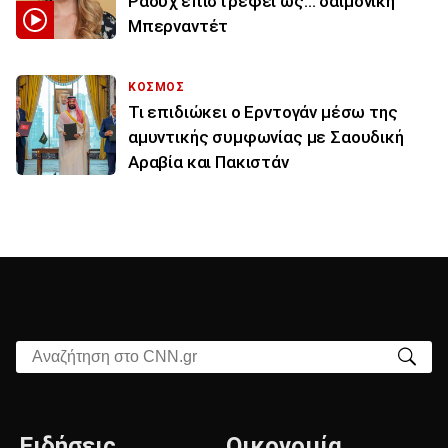
Ράουχ επιστρέφει ως… δαιμονική
Μπερναντέτ
ΚΟΣΜΟΣ
Τι επιδιώκει ο Ερντογάν μέσω της
αμυντικής συμφωνίας με Σαουδική
Αραβία και Πακιστάν
Αναζήτηση στο CNN.gr
Ειδήσεις
Οικονομία