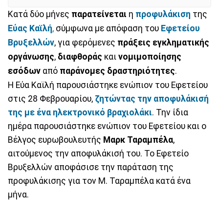
Κατά δύο μήνες
παρατείνεται
η
προφυλάκιση
της
Εύας Καϊλή
,
σύμφωνα με απόφαση του
Εφετείου
Βρυξελλών
, για φερόμενες
πράξεις εγκληματικής
οργάνωσης
,
διαφθοράς
και
νομιμοποίησης
εσόδων
από
παράνομες
δραστηριότητες
.
Η Εύα Καϊλή παρουσιάστηκε ενώπιον του Εφετείου
στις 28 Φεβρουαρίου,
ζητώντας την αποφυλάκισή
της με ένα ηλεκτρονικό βραχιολάκι
. Την ίδια
ημέρα παρουσιάστηκε ενώπιον του Εφετείου και ο
Βέλγος ευρωβουλευτής
Μαρκ
Ταραμπέλα
,
αιτούμενος την αποφυλάκισή του. Το Εφετείο
Βρυξελλών αποφάσισε την παράταση της
προφυλάκισης για τον Μ. Ταραμπέλα κατά ένα
μήνα.