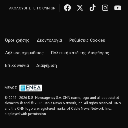
ΑΚΟΛΟΥΘΗΣΤΕ ΤΟ CNN.GR
Όροι χρήσης
Δεοντολογία
Ρυθμίσεις Cookies
Δήλωση εχεμύθειας
Πολιτική κατά της Διαφθοράς
Επικοινωνία
Διαφήμιση
ΜΕΛΟΣ
© 2015 - 2026 D.G. Newsagency S.A. CNN name, logo and all associated
elements ® and © 2015 Cable News Network, Inc. All rights reserved. CNN
and the CNN logo are registered marks of Cable News Network, Inc.,
displayed with permission