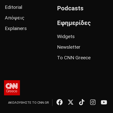
Editorial
Podcasts
Απόψεις
Εφημερίδες
Explainers
Widgets
Newsletter
Το CNN Greece
ΑΚΟΛΟΥΘΗΣΤΕ ΤΟ CNN.GR