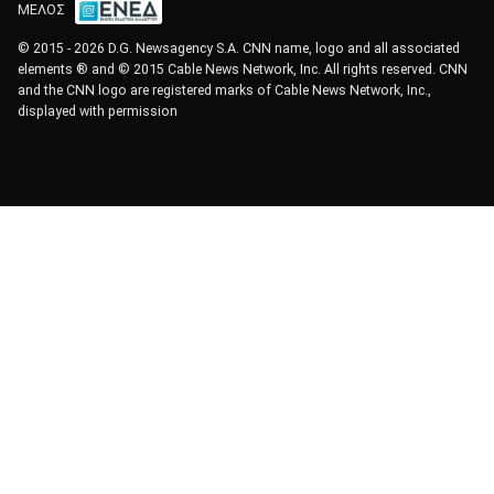
ΜΕΛΟΣ
© 2015 - 2026 D.G. Newsagency S.A. CNN name, logo and all associated
elements ® and © 2015 Cable News Network, Inc. All rights reserved. CNN
and the CNN logo are registered marks of Cable News Network, Inc.,
displayed with permission