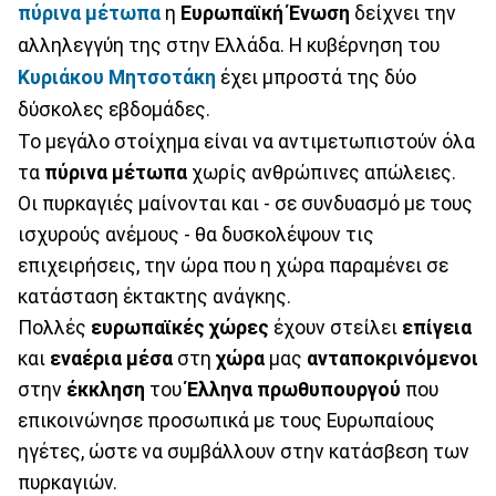
πύρινα μέτωπα
η
Ευρωπαϊκή
Ένωση
δείχνει την
αλληλεγγύη της στην Ελλάδα. Η κυβέρνηση του
Κυριάκου Μητσοτάκη
έχει μπροστά της δύο
δύσκολες εβδομάδες.
Το μεγάλο στοίχημα είναι να αντιμετωπιστούν όλα
τα
πύρινα
μέτωπα
χωρίς ανθρώπινες απώλειες.
Οι πυρκαγιές μαίνονται και - σε συνδυασμό με τους
ισχυρούς ανέμους - θα δυσκολέψουν τις
επιχειρήσεις, την ώρα που η χώρα παραμένει σε
κατάσταση έκτακτης ανάγκης.
Πολλές
ευρωπαϊκές
χώρες
έχουν στείλει
επίγεια
και
εναέρια
μέσα
στη
χώρα
μας
ανταποκρινόμενοι
στην
έκκληση
του
Έλληνα
πρωθυπουργού
που
επικοινώνησε προσωπικά με τους Ευρωπαίους
ηγέτες, ώστε να συμβάλλουν στην κατάσβεση των
πυρκαγιών.