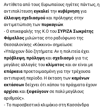
Αντίθετα από τους Ευρωπαίους ηγέτες πάντως, η
αντιπολίτευση
εγκαλεί
την
κυβέρνηση
για
έλλειψη
σχεδιασμού
και πρόληψης στην
αντιμετώπιση των
πυρκαγιών
.
- Ο επικεφαλής της Κ.Ο του
ΣΥΡΙΖΑ
Σωκράτης
Φάµελλος
μιλώντας στο ραδιόφωνο της
Θεσσαλονίκης «Κόκκινο» σημείωσε:
«Υπάρχουν δύο ζητήματα: Αν η πολιτεία έχει
πρόβλεψη
,
πρόληψη
και
σχεδιασμό
για τις
μεγάλες αλλαγές του
κλίματος
και αν είναι με
επάρκεια
προετοιμασμένη για την τρέχουσα
αντιπυρική περίοδο. Η έκταση των
καμένων
εκτάσεων
δείχνει ότι κάπου τα πράγματα έχουν
αρχίσει
και
ξεφεύγουν
σε πολύ μεγάλους
αριθμούς».
- Το πυροσβεστικό κλιμάκιο στη Κασσάνδρα