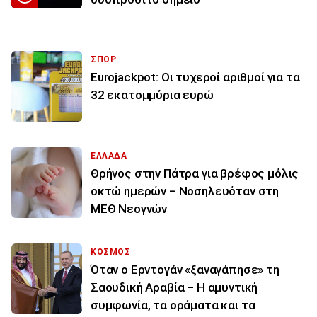
ΣΠΟΡ
Eurojackpot: Οι τυχεροί αριθμοί για τα
32 εκατoμμύρια ευρώ
ΕΛΛΑΔΑ
Θρήνος στην Πάτρα για βρέφος μόλις
οκτώ ημερών – Νοσηλευόταν στη
ΜΕΘ Νεογνών
ΚΟΣΜΟΣ
Όταν ο Ερντογάν «ξαναγάπησε» τη
Σαουδική Αραβία – Η αμυντική
συμφωνία, τα οράματα και τα