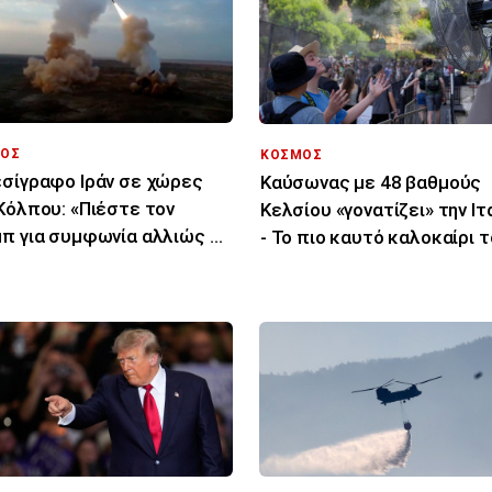
ΟΣ
ΚΟΣΜΟΣ
σίγραφο Ιράν σε χώρες
Καύσωνας με 48 βαθμούς
Κόλπου: «Πιέστε τον
Κελσίου «γονατίζει» την Ιτ
π για συμφωνία αλλιώς θα
- Το πιο καυτό καλοκαίρι 
χτυπήσουμε»
τελευταίου αιώνα