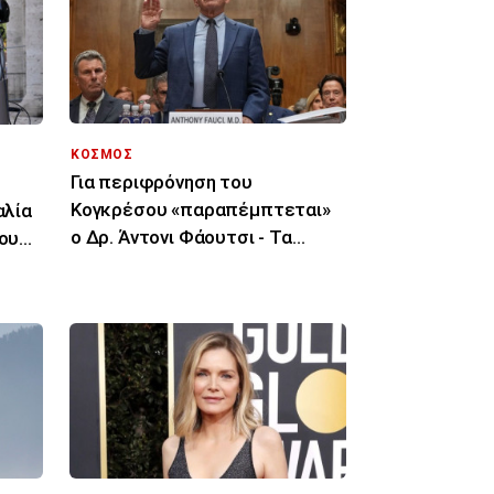
ΚΟΣΜΟΣ
Για περιφρόνηση του
Κογκρέσου «παραπέμπτεται»
αλία
ο Δρ. Άντονι Φάουτσι - Τα
του
επόμενα βήματα