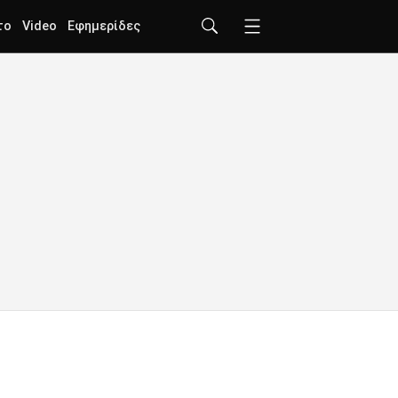
το
Video
Εφημερίδες