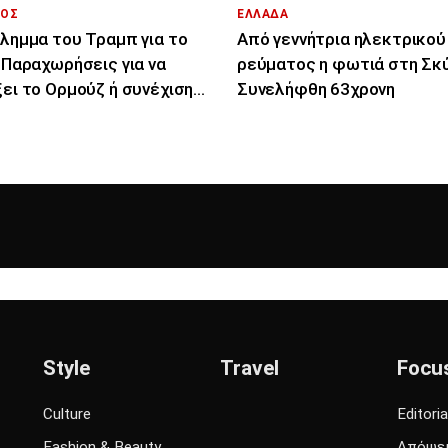
ΟΣ
ΕΛΛΑΔΑ
ίλημμα του Τραμπ για το
Από γεννήτρια ηλεκτρικού
: Παραχωρήσεις για να
ρεύματος η φωτιά στη Σκύ
ξει το Ορμούζ ή συνέχιση
Συνελήφθη 63χρονη
πολέμου
Style
Travel
Focu
Culture
Editoria
Fashion & Beauty
Απόψε