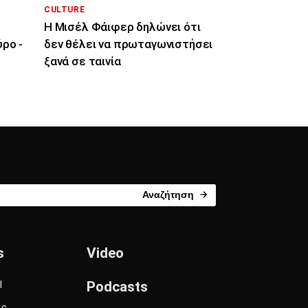
CULTURE
Η Μισέλ Φάιφερ δηλώνει ότι
ρο -
δεν θέλει να πρωταγωνιστήσει
ξανά σε ταινία
Αναζήτηση
s
Video
l
Podcasts
ις