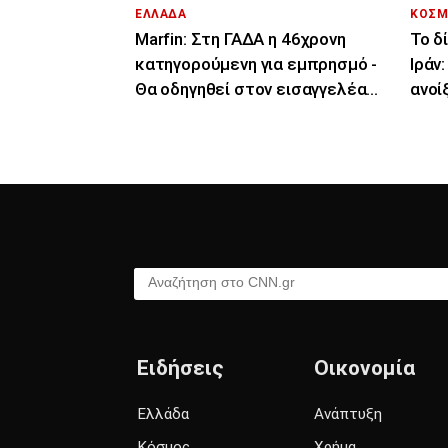
ΕΛΛΑΔΑ
ΚΟΣΜ
Marfin: Στη ΓΑΔΑ η 46χρονη
Το δ
κατηγορούμενη για εμπρησμό -
Ιράν
Θα οδηγηθεί στον εισαγγελέα
ανοί
την Παρασκευή
του 
Αναζήτηση στο CNN.gr
Ειδήσεις
Οικονομία
Ελλάδα
Ανάπτυξη
Κόσμος
Χρήμα