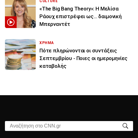
CULTURE
«The Big Bang Theory»: Η Μελίσα
Ράουχ επιστρέφει ως… δαιμονική
Μπερναντέτ
ΧΡΗΜΑ
Πότε πληρώνονται οι συντάξεις
Σεπτεμβρίου - Ποιες οι ημερομηνίες
καταβολής
Αναζήτηση στο CNN.gr