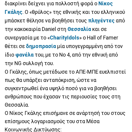
διακρίνει δείχνει για πολλοστή φορά ο
Νίκος
Γκάλης
. Ο «θρύλος» της εθνικής και του ελληνικού
μπάσκετ θέλησε να βοηθήσει τους
πληγέντες
από
την κακοκαιρία Daniel στη
Θεσσαλία
και σε
συνεργασία με το «
CharityIdols
» ο Hall of Famer
θέτει σε
δημοπρασία
μία υπογεγραμμένη από τον
ίδιο
φανέλα
του, με το Νο 4, από την εθνική από
την NG συλλογή του.
Ο Γκάλης, όπως μετέδωσε το ΑΠΕ-ΜΠΕ ευελπιστεί
πως θα υπάρξει ανταπόκριση, ώστε να
συγκεντρωθεί ένα υψηλό ποσό για να βοηθήσει
ανθρώπους που έχασαν τις περιουσίες τους στη
Θεσσαλία.
Ο Νίκος Γκάλης επισήμανε σε ανάρτησή του στους
επίσημους λογαριασμούς του στα Μέσα
Κοινωνικής Δικτύωσης: