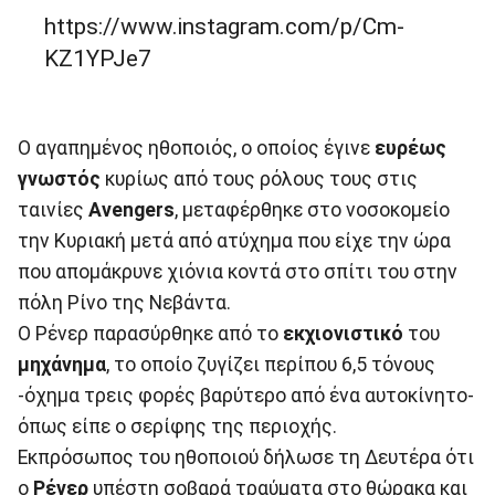
https://www.instagram.com/p/Cm-
KZ1YPJe7
Ο αγαπημένος ηθοποιός, ο οποίος έγινε
ευρέως
γνωστός
κυρίως από τους ρόλους τους στις
ταινίες
Avengers
, μεταφέρθηκε στο νοσοκομείο
την Κυριακή μετά από ατύχημα που είχε την ώρα
που απομάκρυνε χιόνια κοντά στο σπίτι του στην
πόλη Ρίνο της Νεβάντα.
Ο Ρένερ παρασύρθηκε από το
εκχιονιστικό
του
μηχάνημα
, το οποίο ζυγίζει περίπου 6,5 τόνους
-όχημα τρεις φορές βαρύτερο από ένα αυτοκίνητο-
όπως είπε ο σερίφης της περιοχής.
Εκπρόσωπος του ηθοποιού δήλωσε τη Δευτέρα ότι
ο
Ρένερ
υπέστη σοβαρά τραύματα στο θώρακα και