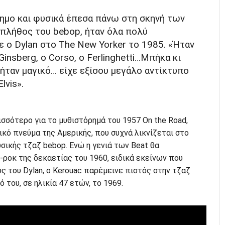
ρημο και φυσικά έπεσα πάνω στη σκηνή των
 πλήθος του bebop, ήταν όλα πολύ
ε ο Dylan στο The New Yorker το 1985. «Ήταν
Ginsberg, ο Corso, ο Ferlinghetti…Μπήκα κι
 ήταν μαγικό… είχε εξίσου μεγάλο αντίκτυπο
lvis».
ισσότερο για το μυθιστόρημά του 1957 On the Road,
ικό πνεύμα της Αμερικής, που συχνά λικνίζεται στο
σικής τζαζ bebop. Ενώ η γενιά των Beat θα
ροκ της δεκαετίας του 1960, ειδικά εκείνων που
ς του Dylan, ο Kerouac παρέμεινε πιστός στην τζαζ
του, σε ηλικία 47 ετών, το 1969.