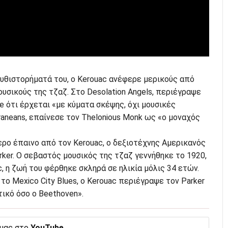
μυθιστορήματά του, ο Kerouac ανέφερε μερικούς από
υσικούς της τζαζ. Στο Desolation Angels, περιέγραψε
pie ότι έρχεται «με κύματα σκέψης, όχι μουσικές
raneans, επαίνεσε τον Thelonious Monk ως «ο μοναχός
ρο έπαινο από τον Kerouac, ο δεξιοτέχνης Αμερικανός
rker. Ο σεβαστός μουσικός της τζαζ γεννήθηκε το 1920,
c, η ζωή του φέρθηκε σκληρά σε ηλικία μόλις 34 ετών.
 το Mexico City Blues, ο Kerouac περιέγραψε τον Parker
ικό όσο ο Beethoven».
 μας στο
YouTube