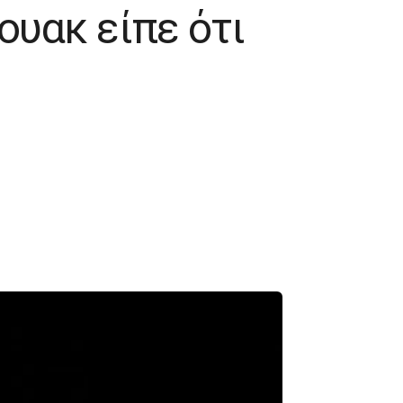
ουακ είπε ότι