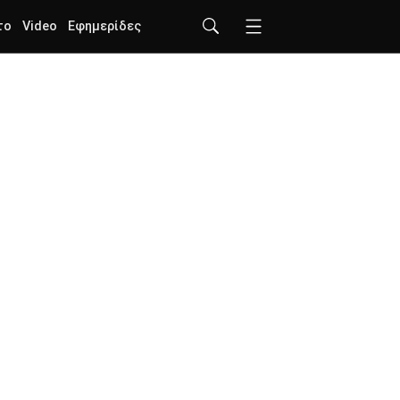
το
Video
Εφημερίδες