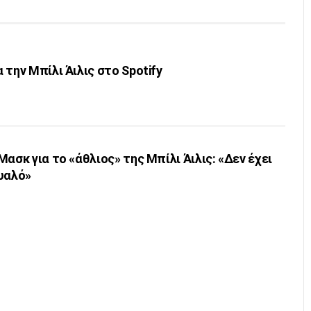
 την Μπίλι Άιλις στο Spotify
ασκ για το «άθλιος» της Μπίλι Άιλις: «Δεν έχει
υαλό»