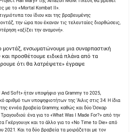
«Project Hail Mary» της Amazon MGM. Πλέον, θα βρεθεί
ς με το «Mortal Kombat II».
ιγμιότυπα του ίδιου και της βραβευμένης
οντάζ, την ώρα που έκαναν τις τελευταίες διορθώσεις,
τέρηση «αξίζει την αναμονή».
ο μοντάζ, ενσωματώνουμε μια συναρπαστική
 και προσθέτουμε ειδικά πλάνα από τα
έρουμε ότι θα λατρέψετε» έγραψε
 And Soft» ήταν υποψήφιο για Grammy το 2025,
ό αριθμό των υποψηφιοτήτων της 'Αιλις στις 34. Η ίδια
 της εννέα βραβεία Grammy, καθώς και δύο Όσκαρ
ραγουδιού: ένα για το «What Was I Made For?» από την
τα Γκέργουιγκ και το άλλο για το «No Time to Die» από
ου 2021. Και τα δύο βραβεία τα μοιράζεται με τον