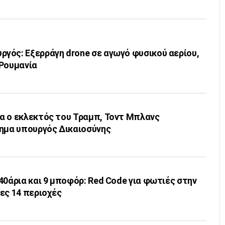
γός: Εξερράγη drone σε αγωγό φυσικού αερίου,
 Ρουμανία
α ο εκλεκτός του Τραμπ, Τοντ Μπλανς
σημα υπουργός Δικαιοσύνης
40άρια και 9 μποφόρ: Red Code για φωτιές στην
ες 14 περιοχές