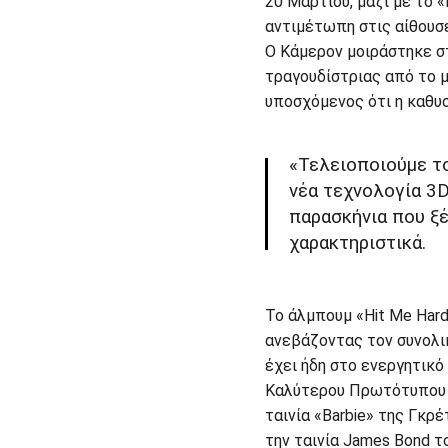
20 Μαρτίου, μαζί με το 
αντιμέτωπη στις αίθουσε
Ο Κάμερον μοιράστηκε στ
τραγουδίστριας από το μ
υποσχόμενος ότι η καθυσ
«Τελειοποιούμε τ
νέα τεχνολογία 3D
παρασκήνια που ξ
χαρακτηριστικά.
Το άλμπουμ «Hit Me Hard
ανεβάζοντας τον συνολικ
έχει ήδη στο ενεργητικό
Καλύτερου Πρωτότυπου Τ
ταινία «Barbie» της Γκρέ
την ταινία James Bond τ