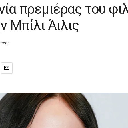
νία πρεμιέρας του φιλ
ην Μπίλι Άιλις
reece