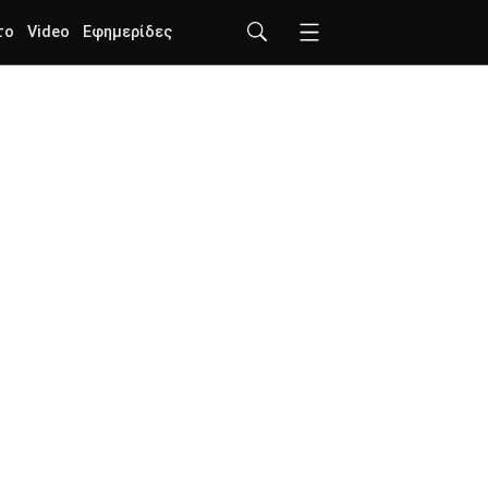
το
Video
Εφημερίδες