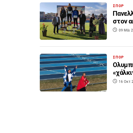
ΣΠΟΡ
Πανελλ
στον α
09 Μάι 2
ΣΠΟΡ
Ολυμπι
«χάλκι
16 Οκτ 