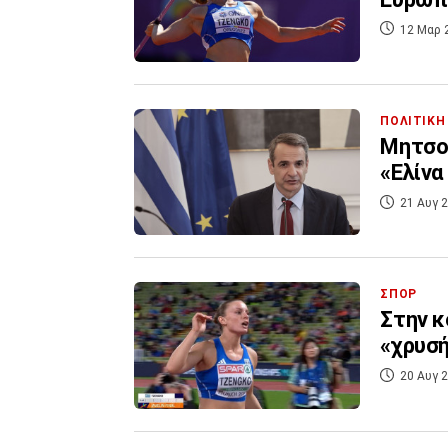
12 Μαρ 
ΠΟΛΙΤΙΚΗ
Μητσοτ
«Ελίνα
21 Αυγ 2
ΣΠΟΡ
Στην κ
«χρυσή
20 Αυγ 2