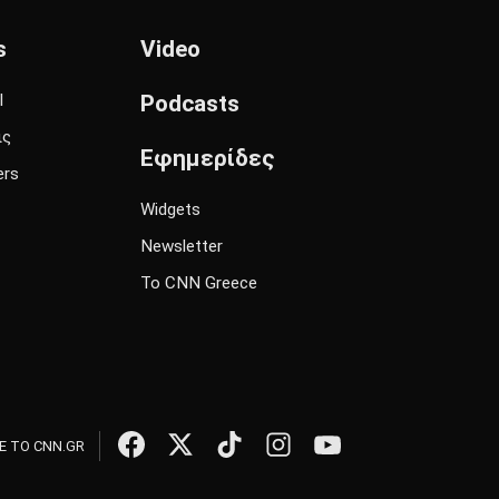
s
Video
l
Podcasts
ις
Εφημερίδες
ers
Widgets
Newsletter
Το CNN Greece
 ΤΟ CNN.GR