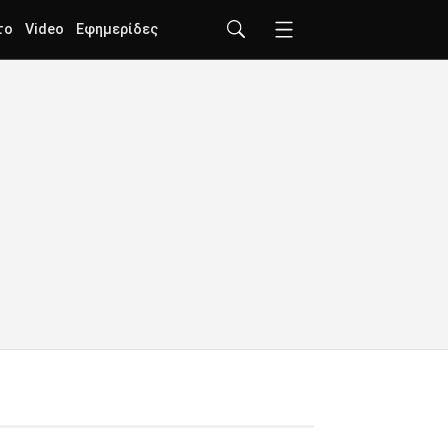
το
Video
Εφημερίδες