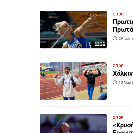
ΣΠΟΡ
Πρωτιά
Πρωτά
29 Ιουν 
ΣΠΟΡ
Χάλκιν
10 Μαρ 
ΣΠΟΡ
«Χρυσή
Ευρωπ